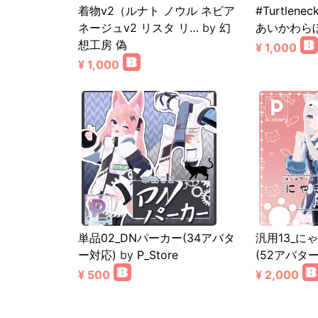
着物v2（ルナト ノウル ネビア
#Turtlenec
ネージュv2 リスタ リ…
by
幻
あいかわら
想工房 偽
¥ 1,000
¥ 1,000
単品02_DNパーカー(34アバタ
汎用13_に
ー対応)
by
P_Store
(52アバタ
¥ 500
¥ 2,000