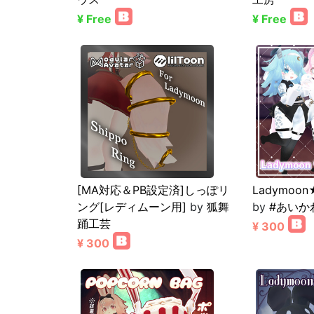
¥ Free
¥ Free
[MA対応＆PB設定済]しっぽリ
Ladymo
ング[レディムーン用]
by
狐舞
by
#あいか
踊工芸
¥ 300
¥ 300