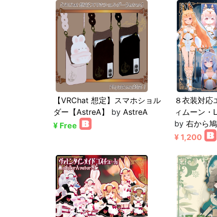
【VRChat 想定】スマホショル
８衣装対応
ダー【AstreA】
by
AstreA
ィムーン・L
by
右から鳩
¥ Free
¥ 1,200