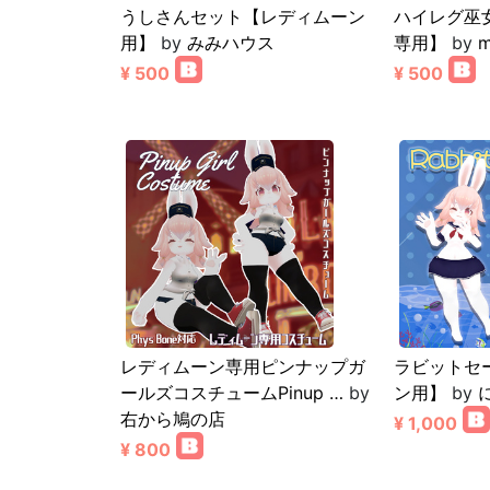
うしさんセット【レディムーン
ハイレグ巫
用】
by
みみハウス
専用】
by
m
¥ 500
¥ 500
レディムーン専用ピンナップガ
ラビットセ
ールズコスチュームPinup …
by
ン用】
by
右から鳩の店
¥ 1,000
¥ 800