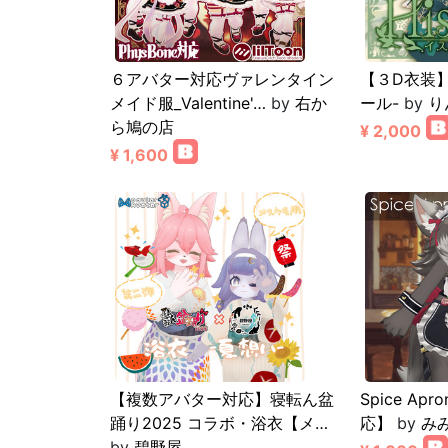
６アバター対応ヴァレンタイン
【３D衣装】H
メイド服_Valentine'…
by
右か
ール-
by
り
ら鳩の店
¥ 2,000
¥ 1,600
【複数アバター対応】寝転ん盆
Spice A
踊り2025 コラボ・浴衣【メ…
応】
by
み
by
碧野屋