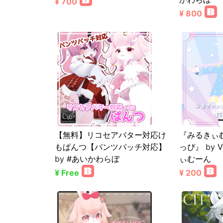
¥ 700
¥ 800
【無料】リコセアバター対応け
『みるきぃ
もぱんつ【パンツパッチ対応】
っぴ』
by
by
#あいかわらぼ
ぃむーん
¥ Free
¥ 200