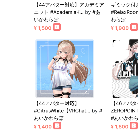
【44アバター対応】アカデミア
ギミック付
ニット #AcademiaK…
by
#あ
#RelaxRoo
いかわらぼ
わらぼ
¥ 1,500
¥ 1,900
【44アバター対応】
【46アバ
#CitrusWhite【VRChat…
by
#
ZEROPOIN
あいかわらぼ
#あいかわ
¥ 1,400
¥ 1,500