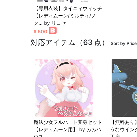
【専用衣装】タイニィウィッチ
【レディムーン/ミルティ/ノ
ク…
by
リコセ
¥ 500
対応アイテム（63 点）
Sort by Price
魔法少女フルハート変身セット
【無料あり
【レディムーン用】
by
みみハ
うなウイン
ウス
工房