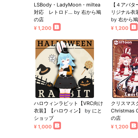
LSBody・LadyMoon・miltea
【４アバタ
対応 レトロド…
by
右から鳩
リジナル衣
の店
by
右から鳩
¥ 1,200
¥ 1,200
ハロウィンラビット【VRC向け
クリスマス
衣装】【ハロウィン】
by
にと
Christmas 
ショップ
の店
¥ 1,000
¥ 1,200