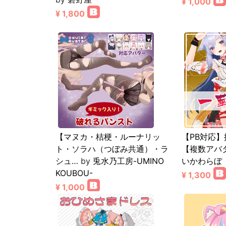
¥ 1,000
¥ 1,800
【マヌカ・桔梗・ルーナリッ
【PB対応】
ト・ソラハ（つぼみ共通）・ラ
【複数アバ
シュ…
by
兎水乃工房-UMINO
いかわらぼ
KOUBOU-
¥ 1,300
¥ 1,000