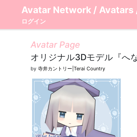
Avatar Network
/
Avatars
ログイン
Avatar Page
オリジナル3Dモデル『へなこ
by
寺井カントリー|Terai Country