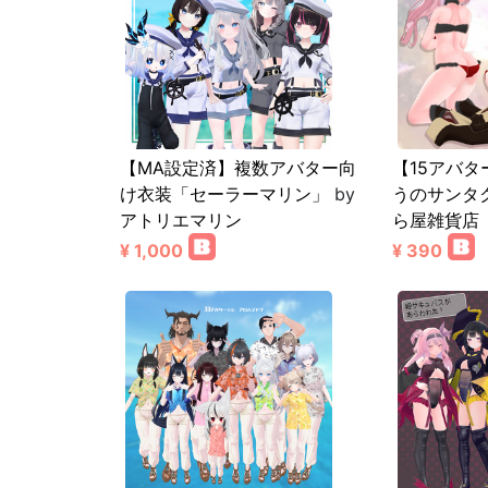
【MA設定済】複数アバター向
【15アバ
け衣装「セーラーマリン」
by
うのサンタ
アトリエマリン
ら屋雑貨店
¥ 1,000
¥ 390