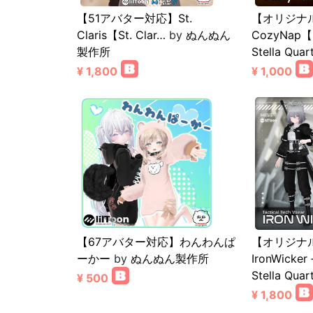
【51アバター対応】St.
【オリジナ
Claris【St. Clar…
by
ぬんぬん
CozyNap【
製作所
Stella Quar
¥ 1,800
¥ 1,000
【67アバター対応】わんわんぱ
【オリジナ
ーかー
by
ぬんぬん製作所
IronWick
Stella Quar
¥ 500
¥ 1,800