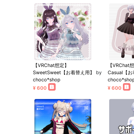
【VRChat想定】
【VRChat想
SweetSweet【お着替え用】
by
Casual【
choco*shop
choco*sho
¥ 600
¥ 600