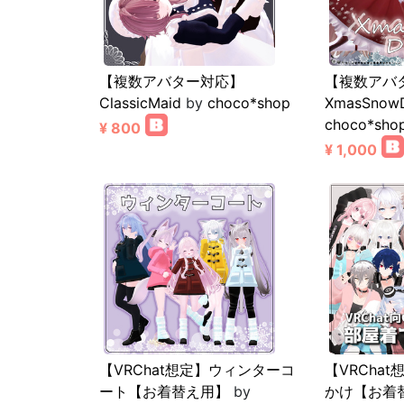
【複数アバター対応】
【複数アバ
ClassicMaid
by
choco*shop
XmasSnowD
choco*sho
¥ 800
¥ 1,000
【VRChat想定】ウィンターコ
【VRCha
ート【お着替え用】
by
かけ【お着