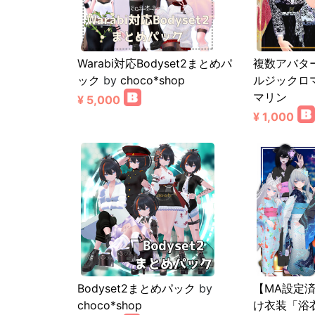
Warabi対応Bodyset2まとめパ
複数アバタ
ック
by
choco*shop
ルジックロ
マリン
¥ 5,000
¥ 1,000
Bodyset2まとめパック
by
【MA設定
choco*shop
け衣装「浴