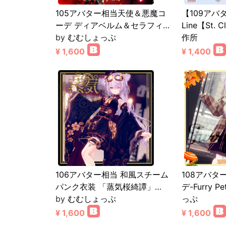
105アバター相当天使＆悪魔コ
【109アバタ
ーデ ディアベルム＆セラフィ…
Line【St. Cl
by
むむしょっぷ
作所
¥ 1,600
¥ 1,400
106アバター相当 和風スチーム
108アバタ
パンク衣装 「蒸気桜綺譚」…
デ-Furry Pe
by
むむしょっぷ
っぷ
¥ 1,600
¥ 1,600