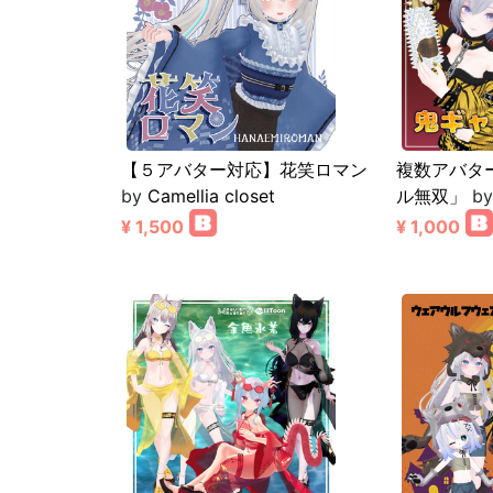
【５アバター対応】花笑ロマン
複数アバタ
by
Camellia closet
ル無双」
b
¥ 1,500
¥ 1,000