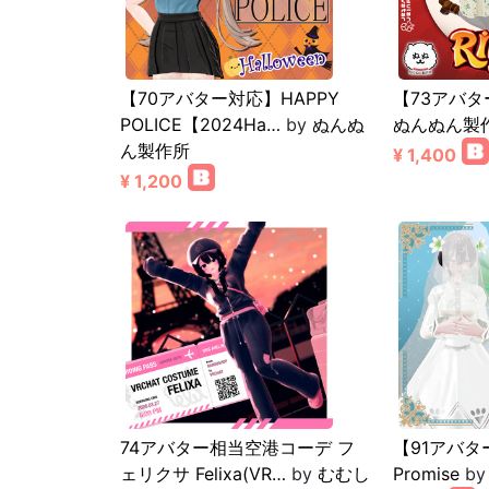
【70アバター対応】HAPPY
【73アバタ
POLICE【2024Ha…
by
ぬんぬ
ぬんぬん製
ん製作所
¥ 1,400
¥ 1,200
74アバター相当空港コーデ フ
【91アバター
ェリクサ Felixa(VR…
by
むむし
Promise
b