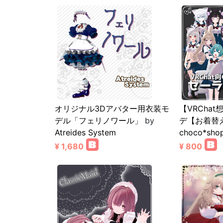
オリジナル3Dアバター用衣装モ
【VRCha
デル「フェリノワール」
by
デ【お着替
Atreides System
choco*sho
¥ 1,680
¥ 800