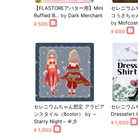
【FLASTOREアバター用】Mini
セレニウム
Ruffled B…
by
Dark Merchant
コうさちゃ
by
Mofcos
¥ 500
¥ 600
セレニウムちゃん想定 アラビア
セレニウム
ンスタイル（8color）
by
～
Dressshirt
Starry Night～☆彡
¥ 1,000
¥ 1,000