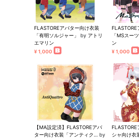
FLASTOREアバター向け衣装
FLASTO
「有明ソルジャー」
by
アトリ
「MSスー
エマリン
ン
¥ 1,000
¥ 1,000
【MA設定済】FLASTOREアバ
FLASTO
ター向け衣装「アンティク…
by
シャ向け衣