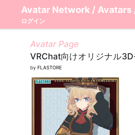
Avatar Network
/
Avatars
ログイン
Avatar Page
VRChat向けオリジナル
by
FLASTORE