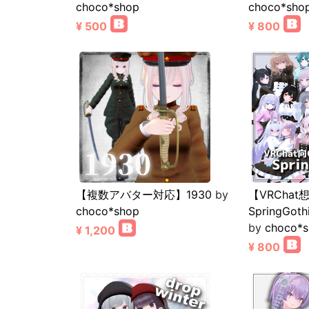
choco*shop
choco*sho
¥ 500
¥ 800
【複数アバター対応】1930
by
【VRChat
choco*shop
SpringG
by
choco*
¥ 1,200
¥ 800