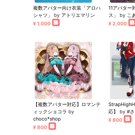
複数アバター向け衣装「アロハ
11アバタ
シャツ」
by
アトリエマリン
ス」
by
こ
¥ 1,000
¥ 2,000
【複数アバター対応】ロマンテ
StrapHig
ィックショコラ
by
応】
by
#
choco*shop
¥ 800
¥ 800