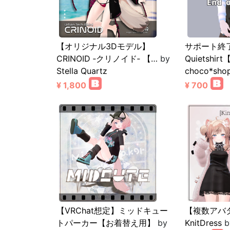
【オリジナル3Dモデル】
サポート終了
CRINOID ‐クリノイド‐ 【…
by
Quietshir
Stella Quartz
choco*sho
¥ 1,800
¥ 700
【VRChat想定】ミッドキュー
【複数アバ
トパーカー【お着替え用】
by
KnitDress
b