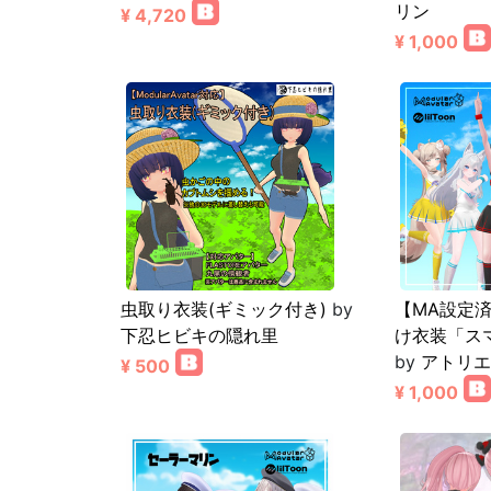
リン
¥ 4,720
¥ 1,000
虫取り衣装(ギミック付き)
by
【MA設定
下忍ヒビキの隠れ里
け衣装「ス
by
アトリエ
¥ 500
¥ 1,000