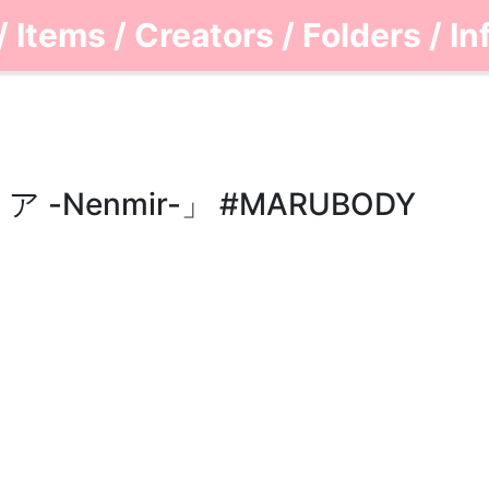
/
Items
/
Creators
/
Folders
/
In
Nenmir-」 #MARUBODY