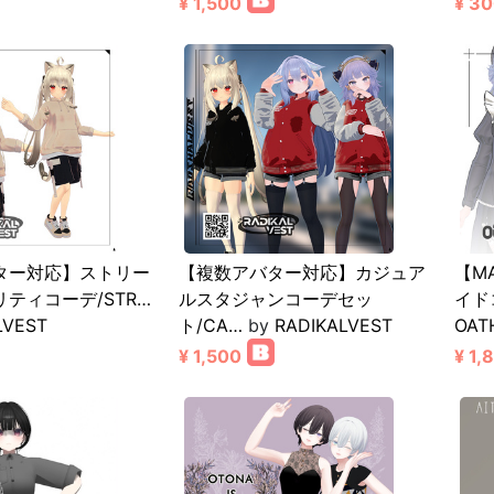
¥ 1,500
¥ 3
ター対応】ストリー
【複数アバター対応】カジュア
【M
ティコーデ/STR…
ルスタジャンコーデセッ
イド
LVEST
ト/CA…
by
RADIKALVEST
OAT
¥ 1,500
¥ 1,