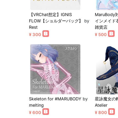
【VRChat想定】IGNIS
MaruBod
FLOW【ショルダーバッグ】
by
インメイド
Rest
雑貨店
¥ 300
¥ 500
Skeleton for #MARUBODY
by
星詠魔女の
melting
Atelier
¥ 600
¥ 800