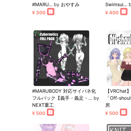
#MARU…
by
おやすみ
Swimsui…
¥ 300
¥ 400
#MARUBODY 対応サイバネ化
【VRChat】
フルパック【義手・義足・…
by
「Off-shou
NEXT重工
房
¥ 500
¥ 500