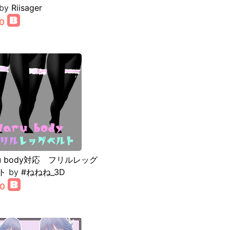
by
Riisager
0
ru body対応 フリルレッグ
ト
by
#ねねね_3D
00