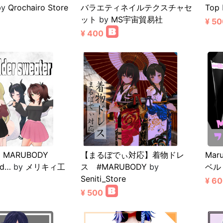
by
Qrochairo Store
バラエティネイルテクスチャセ
Top
ット
by
MS宇宙貿易社
¥ 50
¥ 400
 MARUBODY
【まるぼでぃ対応】着物ドレ
Ma
ld…
by
メリキィ工
ス #MARUBODY
by
ベル
Seniti_Store
¥ 6
¥ 500