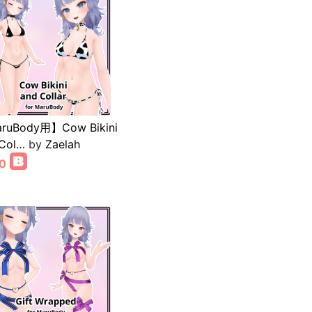
ruBody用】Cow Bikini
Col…
by
Zaelah
0