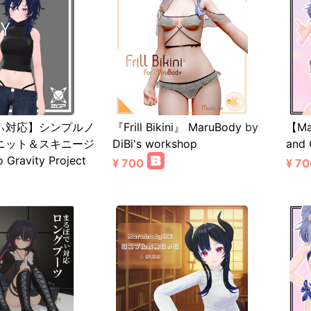
ぃ対応】シンプルノ
『Frill Bikini』 MaruBody
by
【Ma
ニット＆スキニージ
DiBi's workshop
and 
o Gravity Project
¥ 700
¥ 70