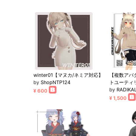
winter01【マヌカ/ネミア対応】
【複数アバ
by
ShopNTP124
トユーティリ
by
RADIKA
¥ 600
¥ 1,500