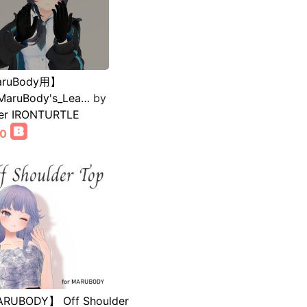
ruBody用】
MaruBody's_Lea…
by
ier IRONTURTLE
00
RUBODY】 Off Shoulder