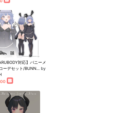
00
ARUBODY対応】バニーメ
コーデセット/BUNN…
by
H
800