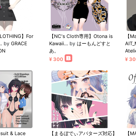
LOTHING】For
【NC's Cloth専用】Otona is
【Ma
…
by
GRACE
Kawaii…
by
はーもんどすと
AIT_
ON
あ。
Atel
¥ 300
¥ 3
suit & Lace
【まるぼでぃアバターズ対応】
【MA