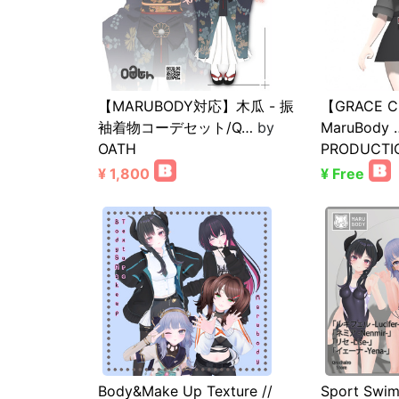
【MARUBODY対応】木瓜 - 振
【GRACE C
袖着物コーデセット/Q…
by
MaruBody 
OATH
PRODUCTI
¥ 1,800
¥ Free
Body&Make Up Texture //
Sport Swim