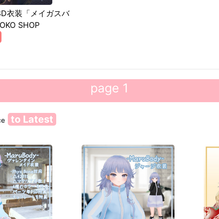
3D衣装「メイガスバ
OKO SHOP
page 1
to Latest
ce