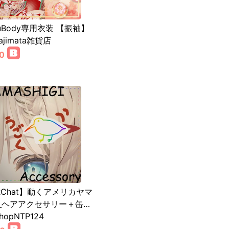
ruBody専用衣装 【振袖】
ajimata雑貨店
0
RChat】動くアメリカヤマ
_ヘアアクセサリー＋缶…
hopNTP124