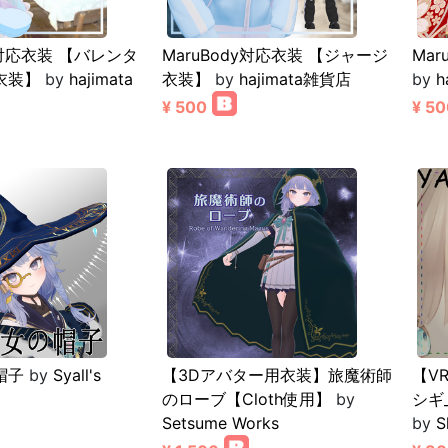
y対応衣装 【バレンタ
MaruBody対応衣装 【ジャージ
Ma
衣装】
by
hajimata
衣装】
by
hajimata雑貨店
by
h
¥ 500
¥ 50
帽子
by
Syall's
【3Dアバター用衣装】旅魔術師
【V
のローブ【Cloth使用】
by
シギ
Setsume Works
by
S