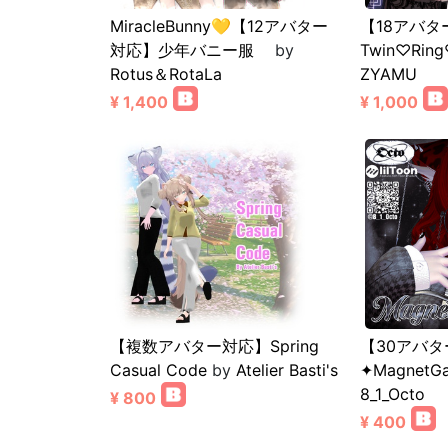
MiracleBunny💛【12アバター
【18アバタ
対応】少年バニー服
by
Twin♡Ring
Rotus＆RotaLa
ZYAMU
¥ 1,400
¥ 1,000
【複数アバター対応】Spring
【30アバ
Casual Code
by
Atelier Basti's
✦MagnetGa
8_1_Octo
¥ 800
¥ 400