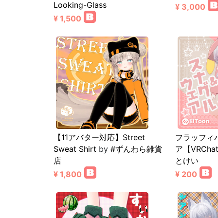
Looking-Glass
¥ 3,000
¥ 1,500
【11アバター対応】Street
フラッフィ
Sweat Shirt
by
#ずんわら雑貨
ア【VRCha
店
とけい
¥ 1,800
¥ 200