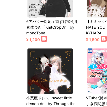
6アバター対応＋首すげ替え用
【ギミック
素体つき「KnitCropDr…
by
HATE YO
monoTone
KYHARA
¥ 1,200
¥ 1,500
小悪魔ドレス -sweet little
VTuber✖︎
demon dr…
by
Through the
まき戦闘服