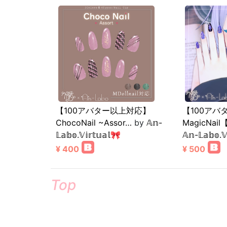
【100アバター以上対応】
【100アバ
ChocoNail ~Assor…
by
𝔸𝕟-
MagicNa
𝕃𝕒𝕓𝕠.𝕍𝕚𝕣𝕥𝕦𝕒𝕝🎀
𝔸𝕟-𝕃𝕒𝕓𝕠.𝕍
¥ 400
¥ 500
Top