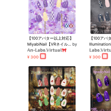
【100アバター以上対応】
【100アバ
MiyabiNail【VRネイル…
by
Illuminatio
𝔸𝕟-𝕃𝕒𝕓𝕠.𝕍𝕚𝕣𝕥𝕦𝕒𝕝🎀
𝕃𝕒𝕓𝕠.𝕍𝕚𝕣𝕥
¥ 300
¥ 300