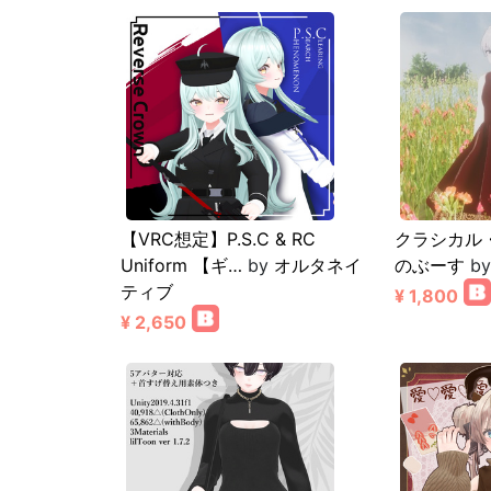
【VRC想定】P.S.C & RC
クラシカル
Uniform 【ギ…
by
オルタネイ
のぶーす
b
ティブ
¥ 1,800
¥ 2,650