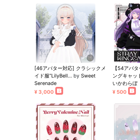
[46アバター対応] クラシックメ
【54アバ
イド服”LilyBell…
by
Sweet
ングキャット 
Serenade
いかわらぼ
¥ 3,000
¥ 500