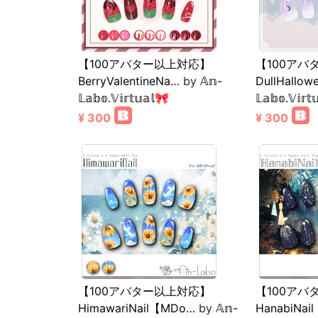
【100アバター以上対応】
【100アバ
BerryValentineNa…
by
𝔸𝕟-
DullHallow
𝕃𝕒𝕓𝕠.𝕍𝕚𝕣𝕥𝕦𝕒𝕝🎀
𝕃𝕒𝕓𝕠.𝕍𝕚𝕣𝕥
¥ 300
¥ 300
【100アバター以上対応】
【100アバ
HimawariNail【MDo…
by
𝔸𝕟-
HanabiNai