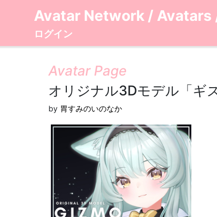
Avatar Network
/
Avatars
ログイン
Avatar Page
オリジナル3Dモデル「ギズモ」
by
胃すみのいのなか