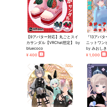
【9アバター対応】丸ごとスイ
『13アバ
カサンダル【VRChat想定】
by
ニットワンピ
bluecoco
by
みおしき
¥ 400
¥ 1,000