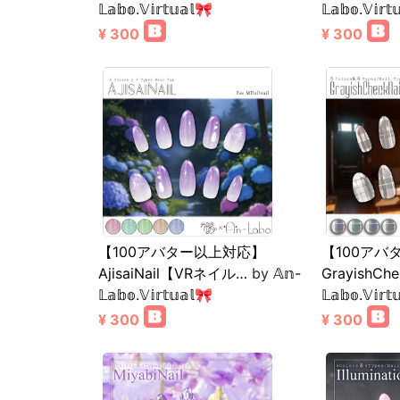
𝕃𝕒𝕓𝕠.𝕍𝕚𝕣𝕥𝕦𝕒𝕝🎀
𝕃𝕒𝕓𝕠.𝕍𝕚𝕣𝕥
¥ 300
¥ 300
【100アバター以上対応】
【100アバ
AjisaiNail【VRネイル…
by
𝔸𝕟-
GrayishChe
𝕃𝕒𝕓𝕠.𝕍𝕚𝕣𝕥𝕦𝕒𝕝🎀
𝕃𝕒𝕓𝕠.𝕍𝕚𝕣𝕥
¥ 300
¥ 300