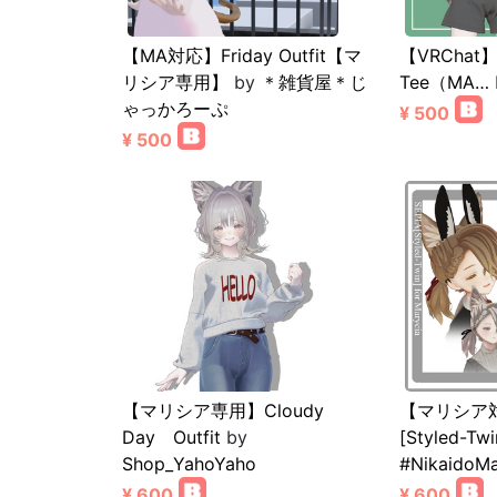
【MA対応】Friday Outfit【マ
【VRChat】
リシア専用】
by
＊雑貨屋＊じ
Tee（MA…
ゃっかろーぷ
¥ 500
¥ 500
【マリシア専用】Cloudy
【マリシア対
Day Outfit
by
[Styled-Twi
Shop_YahoYaho
#NikaidoM
¥ 600
¥ 600