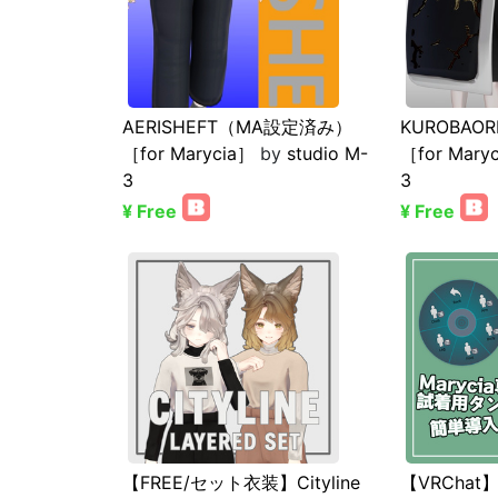
AERISHEFT（MA設定済み）
KUROBAO
［for Marycia］
by
studio M-
［for Mary
3
3
¥ Free
¥ Free
【FREE/セット衣装】Cityline
【VRCha