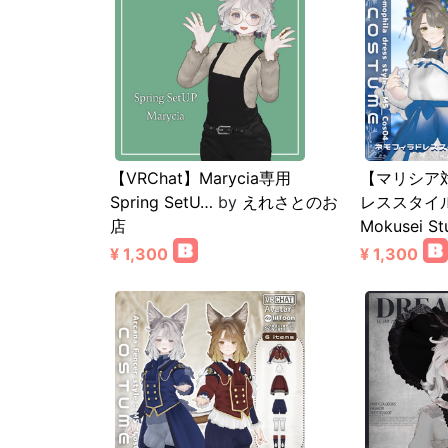
【VRChat】Marycia専用
【マリシア
Spring SetU…
by
えれさとのお
レススタイル
店
Mokusei St
¥ 1,300
¥ 1,300