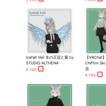
Icefall Veil 氷の王冠と翼
by
【VRChat】
STUDIO ALTHENA
Chiffon Sk
店
¥ 700
¥ 700