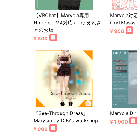
【VRChat】Marycia専用
Marycia
Hoodie（MA対応）
by
えれさ
Grid.Masss
とのお店
¥ 900
¥ 800
『See-Through Dress』
Marycia.Dir
Marycia
by
DiBi's workshop
¥ 1,000
¥ 900