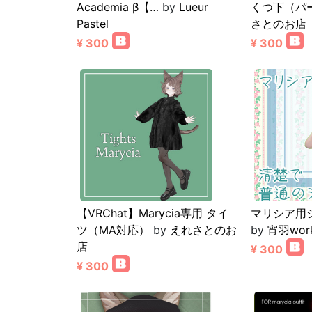
Academia β【…
by
Lueur
くつ下（パ
Pastel
さとのお店
¥ 300
¥ 300
【VRChat】Marycia専用 タイ
マリシア用
ツ（MA対応）
by
えれさとのお
by
宵羽wor
店
¥ 300
¥ 300