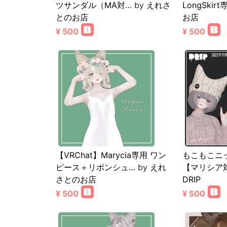
ツサンダル（MA対…
by
えれさ
LongSkir
とのお店
お店
¥ 500
¥ 500
【VRChat】Marycia専用 ワン
もこもこニ
ピース＋リボンシュ…
by
えれ
【マリシア対応
さとのお店
DRIP
¥ 500
¥ 500