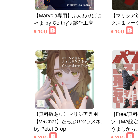
【Marycia専用】ふんわりぱじ
【マリシア
ゃま
by
Coithy's 謎作工房
クス＆ブー
¥ 100
¥ 100
【無料版あり】マリシア専用
［Free/
【VRChat】たっぷり♡ラメネ…
ツ（MA設定
by
Petal Drop
うましかちょう
¥ 200
¥ 200