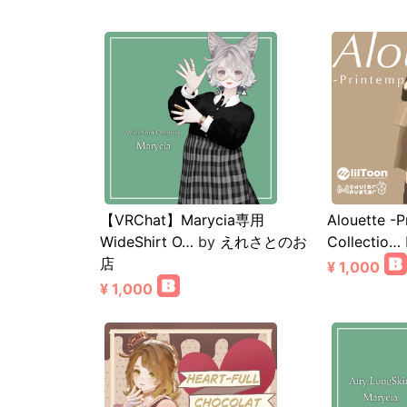
【VRChat】Marycia専用
Alouette -P
WideShirt O…
by
えれさとのお
Collectio…
店
¥ 1,000
¥ 1,000