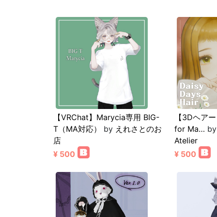
【VRChat】Marycia専用 BIG-
【3Dヘアー】 
T（MA対応）
by
えれさとのお
for Ma…
b
店
Atelier
¥ 500
¥ 500