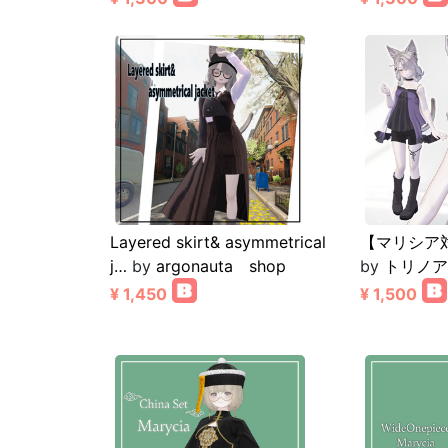
Layered skirt& asymmetrical
【マリシア対応
j…
by
argonauta shop
by
トリノア
¥ 1,450
¥ 1,500