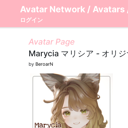
Avatar Network
/
Avatars
ログイン
Avatar Page
Marycia マリシア - オリジ
by
BeroarN