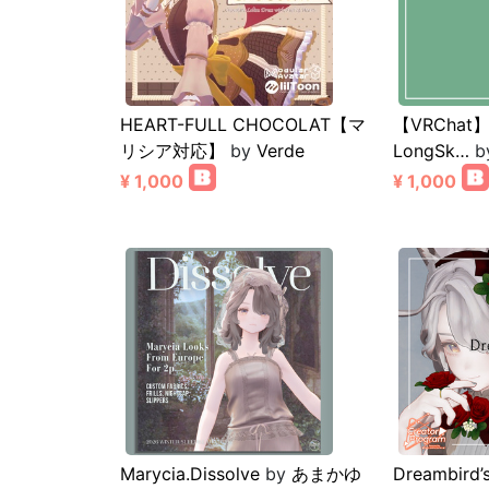
HEART-FULL CHOCOLAT【マ
【VRChat】
リシア対応】
by
Verde
LongSk…
b
¥ 1,000
¥ 1,000
Marycia.Dissolve
by
あまかゆ
Dreambird’