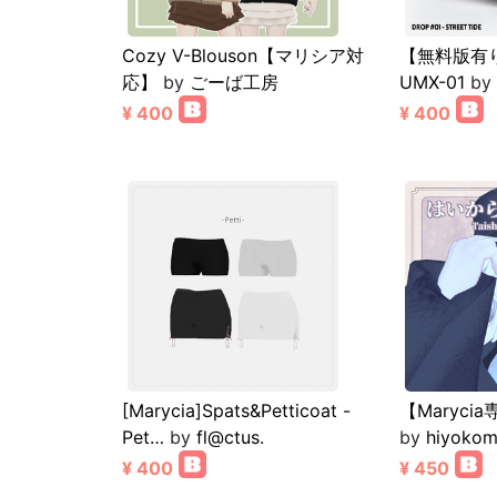
Cozy V-Blouson【マリシア対
【無料版有り】
応】
by
ごーば工房
UMX-01
by
¥ 400
¥ 400
[Marycia]Spats&Petticoat -
【Maryc
Pet…
by
fl@ctus.
by
hiyoko
¥ 400
¥ 450