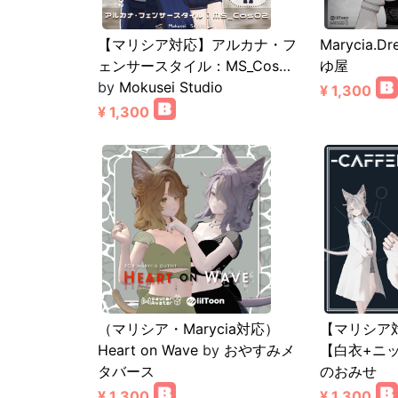
【マリシア対応】アルカナ・フ
Marycia.Dr
ェンサースタイル：MS_Cos…
ゆ屋
by
Mokusei Studio
¥ 1,300
¥ 1,300
（マリシア・Marycia対応）
【マリシア対応
Heart on Wave
by
おやすみメ
【白衣+ニ
タバース
のおみせ
¥ 1,300
¥ 1,300