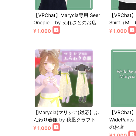
【VRChat】Marycia専用 Seer
【VRChat】
Onepie…
by
えれさとのお店
Shirt（M…
¥ 1,000
¥ 1,000
【Marycia(マリシア)対応】ふ
【VRChat】
んわり春服
by
秋凪クラフト
WidePant
のお店
¥ 1,000
¥ 1,000