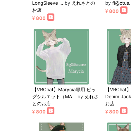
LongSleeve …
by
えれさとの
by
fl@ctus.
お店
¥ 800
¥ 800
【VRChat】Marycia専用 ビッ
【VRChat】
グシルエット（MA…
by
えれさ
Denim Jac
とのお店
お店
¥ 800
¥ 800