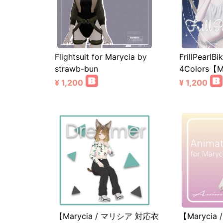
Flightsuit for Marycia
by
FrillPearlBik
strawb-bun
4Colors【
¥ 1,200
¥ 1,200
【Marycia / マリシア 対応衣
【Marycia