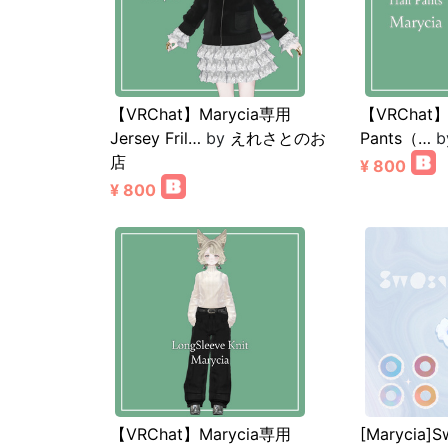
【VRChat】Marycia専用
【VRChat】
Jersey Fril…
by
えれさとのお
Pants（…
b
店
¥ 800
¥ 800
【VRChat】Marycia専用
[Marycia]