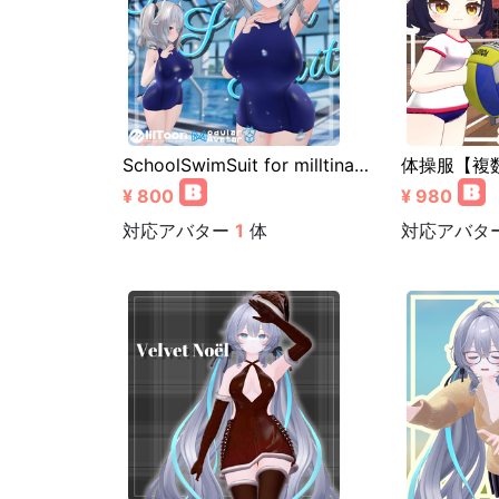
SchoolSwimSuit for milltina…
体操服【複
¥ 800
¥ 980
対応アバター
1
体
対応アバタ