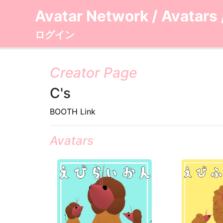
Avatar Network
/
Avatars
ログイン
Creator Page
C's
BOOTH Link
Avatars