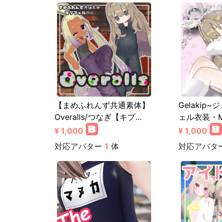
【まめふれんず共通素体】
Gelakip
Overalls/つなぎ【キプ…
ェル衣装・
¥ 1,000
¥ 1,000
対応アバター
1
体
対応アバタ