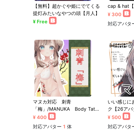
【無料】超かぐや姫にでてくる
cap & ha
提灯みたいなやつの頭【月人】
¥ 300
¥ Free
対応アバタ
マヌカ対応 刺青
いい感じに
「梅」/MANUKA Body Tat…
ク【26アバ
¥ 400
¥ 500
対応アバター
1
体
対応アバタ