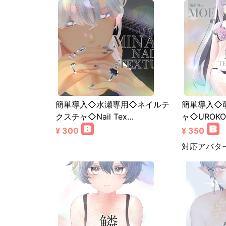
簡単導入◇水瀬専用◇ネイルテ
簡単導入◇
クスチャ◇Nail Tex…
ャ◇UROKO 
¥ 300
¥ 350
対応アバタ