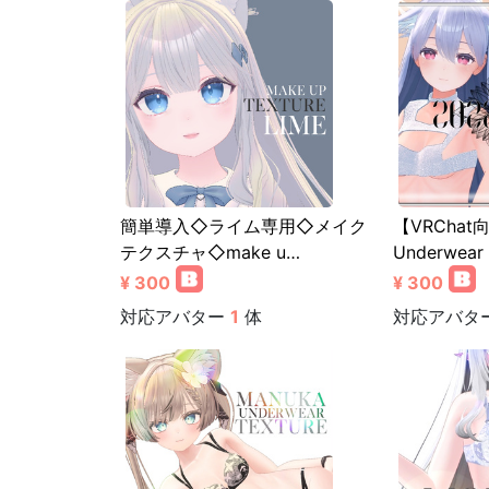
簡単導入◇ライム専用◇メイク
【VRCha
テクスチャ◇make u…
Underwear
¥ 300
¥ 300
対応アバター
1
体
対応アバタ