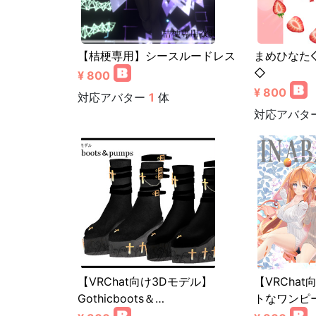
【桔梗専用】シースルードレス
まめひなた
◇
¥ 800
¥ 800
対応アバター
1
体
対応アバタ
【VRChat向け3Dモデル】
【VRCha
Gothicboots＆…
トなワンピ