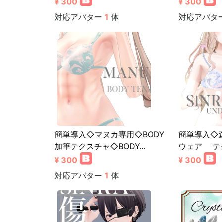
¥ 300
¥ 300
対応アバター
1
体
対応アバタ
簡単導入◇マヌカ専用◇BODY
簡単導入◇
加筆テクスチャ◇BODY…
ウェア テ
¥ 300
¥ 300
対応アバター
1
体