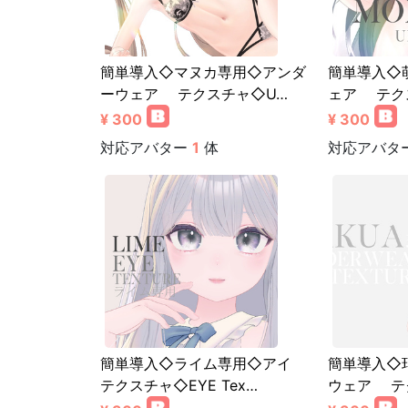
簡単導入◇マヌカ専用◇アンダ
簡単導入◇
ーウェア テクスチャ◇U…
ェア テク
¥ 300
¥ 300
対応アバター
1
体
対応アバタ
簡単導入◇ライム専用◇アイ
簡単導入◇
テクスチャ◇EYE Tex…
ウェア テ