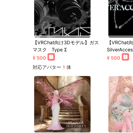
【VRChat向け3Dモデル】ガス
【VRCha
マスク Type Σ
SilverAcce
¥ 500
¥ 500
対応アバター
1
体