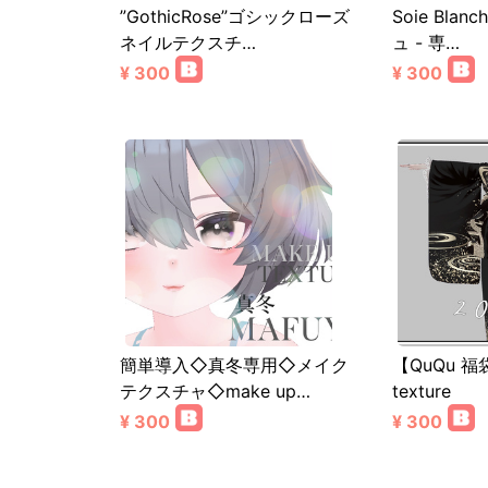
”GothicRose”ゴシックローズ
Soie Blan
ネイルテクスチ…
ュ - 専…
¥ 300
¥ 300
簡単導入◇真冬専用◇メイク
【QuQu 福
テクスチャ◇make up…
texture
¥ 300
¥ 300