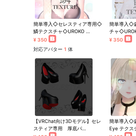
簡単導入◇セレスティア専用◇
簡単導入◇
鱗テクスチャ◇UROKO …
チャ◇UROK
¥ 350
¥ 350
対応アバター
1
体
【VRChat向け3Dモデル】セレ
簡単導入◇
スティア専用 厚底パ…
Eye テクス