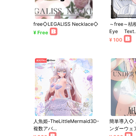
free◇LEGALISS Necklace◇
～free～桔
Eye Text
¥ Free
¥ 100
人魚姫-TheLittleMermaid3D-
簡単導入◇ 
複数アバ…
ンダーウェ