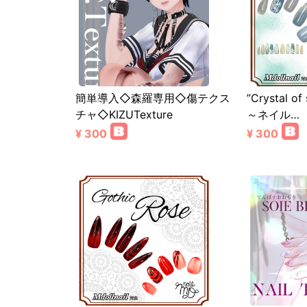
簡単導入◇森羅専用◇傷テクス
”Crystal
チャ◇KIZUTexture
～ネイル…
¥ 300
¥ 300