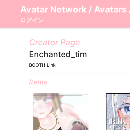
Avatar Network
/
Avatars
ログイン
Creator Page
Enchanted_tim
BOOTH Link
Items