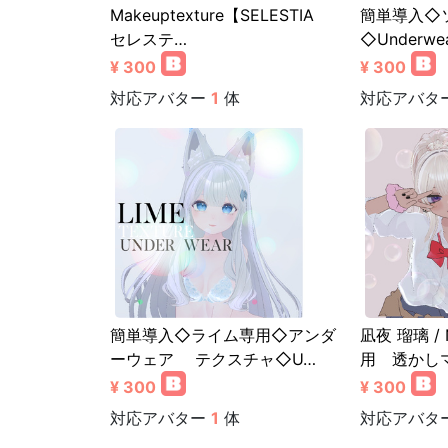
Makeuptexture【SELESTIA
簡単導入◇
セレステ…
◇Underwea
¥ 300
¥ 300
対応アバター
1
体
対応アバタ
簡単導入◇ライム専用◇アンダ
凪夜 瑠璃 / N
ーウェア テクスチャ◇U…
用 透かし
¥ 300
¥ 300
対応アバター
1
体
対応アバタ