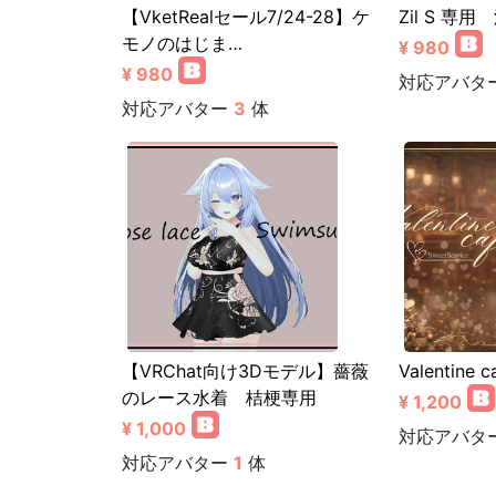
【VketRealセール7/24-28】ケ
Zil S 専用
モノのはじま…
¥ 980
¥ 980
対応アバタ
対応アバター
3
体
【VRChat向け3Dモデル】薔薇
Valentine c
のレース水着 桔梗専用
¥ 1,200
¥ 1,000
対応アバタ
対応アバター
1
体