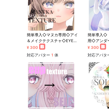
簡単導入◇マヌカ専用◇アイ
簡単導入◇ リ
＆メイクテクスチャ◇EYE…
用◇アンダ
¥ 300
¥ 300
対応アバター
1
体
対応アバタ