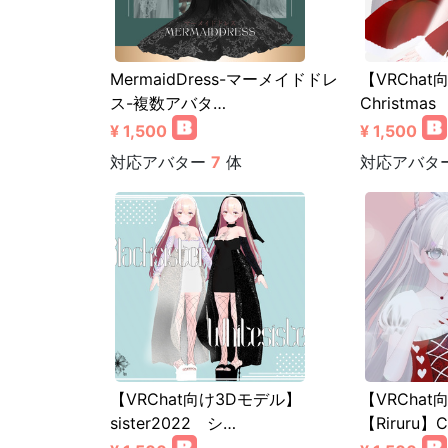
MermaidDress-マーメイドドレ
【VRCha
ス-複数アバタ…
Christmas
¥ 1,500
¥ 1,500
対応アバター
7
体
対応アバタ
【VRChat向け3Dモデル】
【VRCha
sister2022 シ…
【Riruru】C