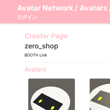
Avatar Network
/
Avatars
ログイン
Creator Page
zero_shop
BOOTH Link
Avatars