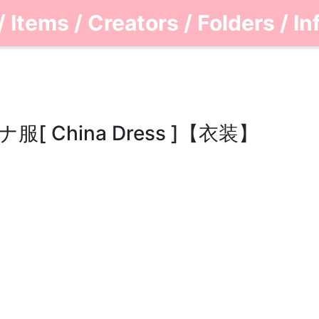
/
Items
/
Creators
/
Folders
/
In
 China Dress ]【衣装】