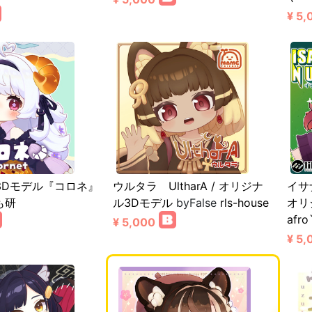
¥ 5,
3Dモデル『コロネ』
ウルタラ UltharA / オリジナ
イサナ
も研
ル3Dモデル
byFalse
rls-house
オリ
afro
¥ 5,000
¥ 5,