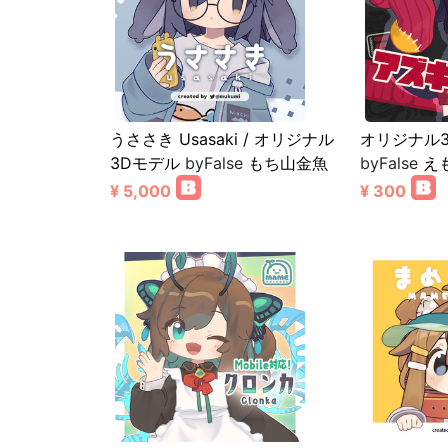
うささき Usasaki / オリジナル
オリジナル
3Dモデル
byFalse
もち山金魚
byFalse
え
¥ 5,000
¥ 300