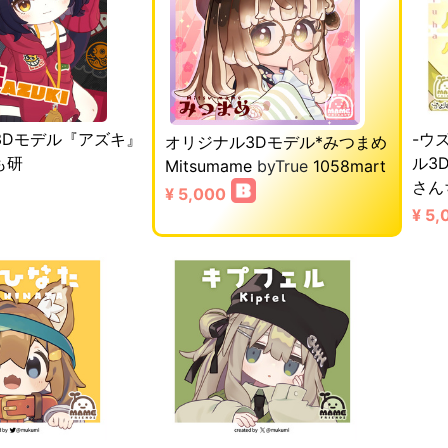
3Dモデル『アズキ』
-ウズ
オリジナル3Dモデル*みつまめ
も研
ル3
Mitsumame
byTrue
1058mart
さん
¥ 5,000
¥ 5,