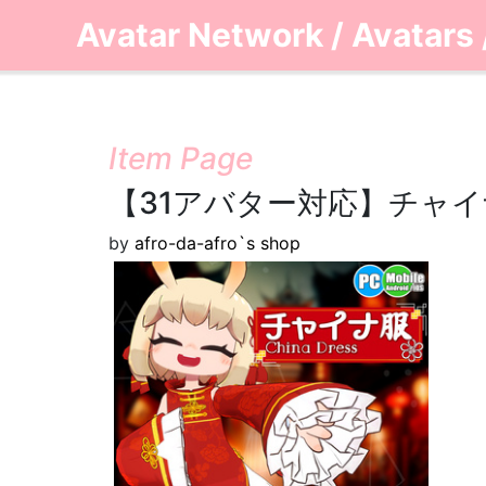
Avatar Network
/
Avatars
Item Page
【31アバター対応】チャイナ服[
by
afro-da-afro`s shop