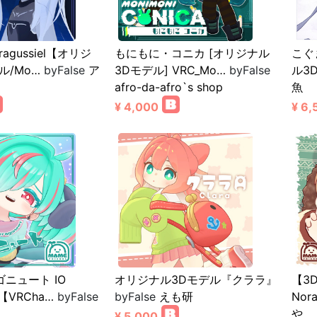
agussiel【オリジ
もにもに・コニカ [オリジナル
こぐま
ル/Mo…
byFalse
ア
3Dモデル] VRC_Mo…
byFalse
ル3
afro-da-afro`s shop
魚
¥ 4,000
¥ 6,
ニュート IO
オリジナル3Dモデル『クララ』
【3
t【VRCha…
byFalse
byFalse
えも研
Nora
や
¥ 5,000