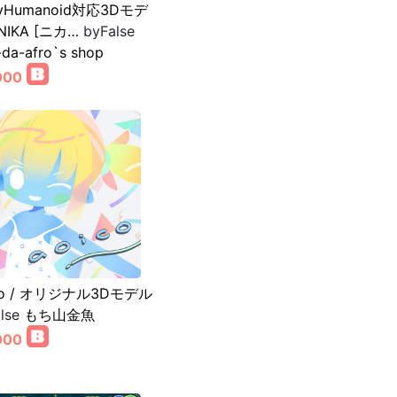
tyHumanoid対応3Dモデ
IKA [ニカ…
byFalse
-da-afro`s shop
000
co / オリジナル3Dモデル
lse
もち山金魚
000