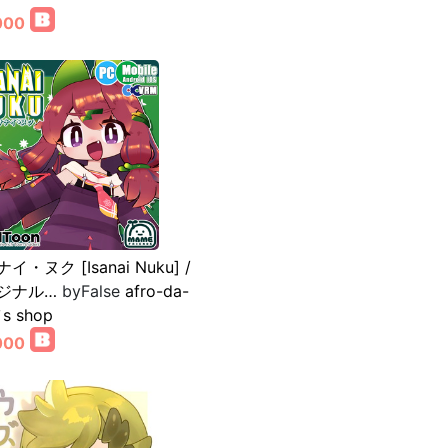
000
イ・ヌク [Isanai Nuku] /
ジナル…
byFalse
afro-da-
`s shop
000