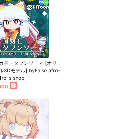
カモ・タブンソーネ [オリ
ル3Dモデル]
byFalse
afro-
fro`s shop
000