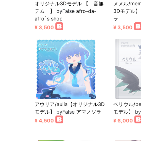
オリジナル3Dモデル 【 音無
メメル/me
テム 】
byFalse
afro-da-
3Dモデル】
afro`s shop
ラ
¥ 3,500
¥ 3,500
アウリア/aulia【オリジナル3D
ベリウル/be
モデル】
byFalse
アマノソラ
モデル】
by
¥ 4,500
¥ 6,000