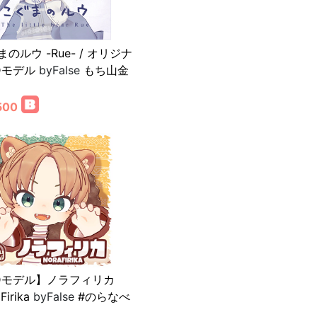
のルウ -Rue- / オリジナ
Dモデル
byFalse
もち山金
500
Dモデル】ノラフィリカ
Firika
byFalse
#のらなべ