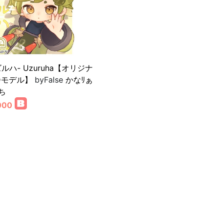
ルハ- Uzuruha【オリジナ
Dモデル】
byFalse
かなﾘぁ
ち
000