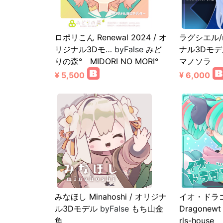
ロポリこん Renewal 2024 / オ
ラグシエル/r
リジナル3Dモ…
byFalse
みど
ナル3Dモデ
りの森° MIDORI NO MORI°
マノソラ
¥ 5,500
¥ 6,000
みなほし Minahoshi / オリジナ
イオ・ドラゴ
ル3Dモデル
byFalse
もち山金
Dragonew
魚
rls-house