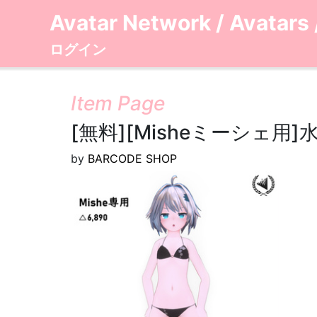
Avatar Network
/
Avatars
ログイン
Item Page
[無料][Misheミーシェ用]
by
BARCODE SHOP