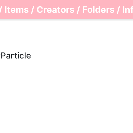
/
Items
/
Creators
/
Folders
/
In
article