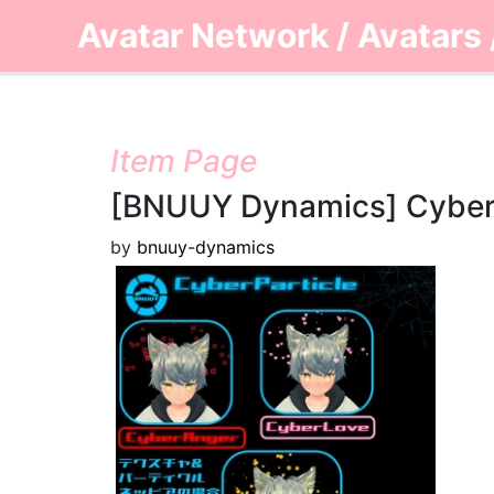
Avatar Network
/
Avatars
Item Page
[BNUUY Dynamics] CyberP
by
bnuuy-dynamics