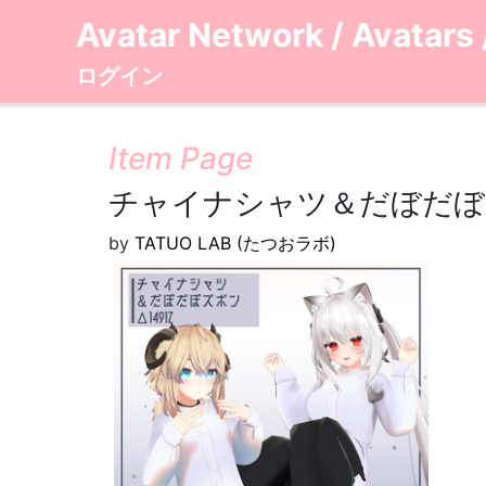
Avatar Network
/
Avatars
ログイン
Item Page
チャイナシャツ＆だぼだぼ
by
TATUO LAB (たつおラボ)