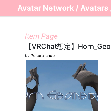
Avatar Network
/
Avatars
Item Page
【VRChat想定】Horn_
by
Pokara_shop