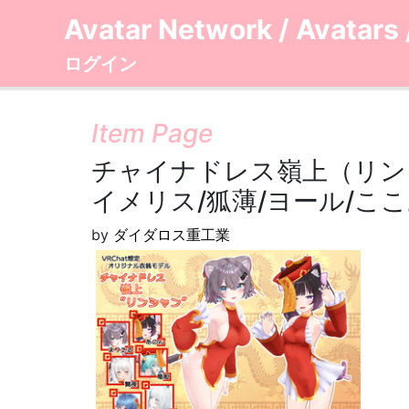
Avatar Network
/
Avatars
ログイン
Item Page
チャイナドレス嶺上（リン
イメリス/狐薄/ヨール/ここ
by
ダイダロス重工業