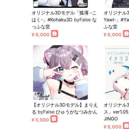
オリジナル3Dモデル「狐薄 -こ
オリジナル3
はく-」#Kohaku3D
byFalse
な
Yawl-」#Ya
っふな堂
ふな堂
¥ 6,000
¥ 6,000
【オリジナル3Dモデル】まりえ
オリジナル
る
byFalse
ひゅうがなつみかん
ス」ver1.05
JINGO
¥ 5,500
¥ 6,000