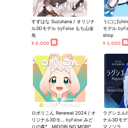
すずはな Suzuhana / オリジナ
うにに[Unin
ル3Dモデル
byFalse
もち山金
モデル
byFa
魚
shop
¥ 4,000
¥ 3,000
ロポリこん Renewal 2024 / オ
ラグシエル/r
リジナル3Dモ…
byFalse
みど
ナル3Dモデ
りの森° MIDORI NO MORI°
マノソラ