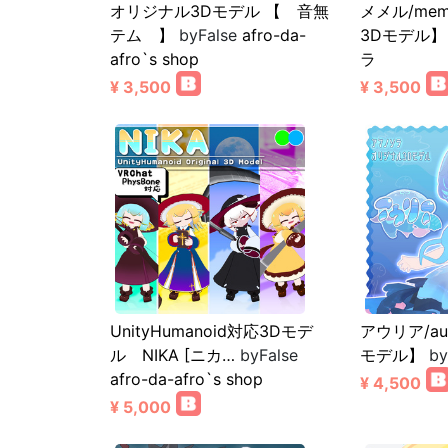
オリジナル3Dモデル 【 音無
メメル/me
テム 】
byFalse
afro-da-
3Dモデル】
afro`s shop
ラ
¥ 3,500
¥ 3,500
UnityHumanoid対応3Dモデ
アウリア/au
ル NIKA [ニカ…
byFalse
モデル】
by
afro-da-afro`s shop
¥ 4,500
¥ 5,000