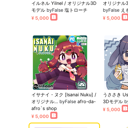
イルネル Yilnel / オリジナル3D
オリジナル
モデル
byFalse
塩トローチ
byFalse
え
¥ 5,000
¥ 5,000
イサナイ・ヌク [Isanai Nuku] /
うささき Us
オリジナル…
byFalse
afro-da-
3Dモデル
b
afro`s shop
¥ 5,000
¥ 5,000