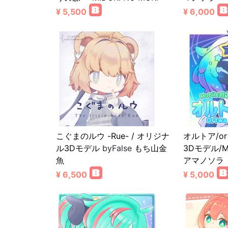
¥ 5,500
¥ 6,000
こぐまのルウ -Rue- / オリジナ
オルトア/o
ル3Dモデル
byFalse
もち山金
3Dモデル/M
魚
アマノソラ
¥ 6,500
¥ 5,000