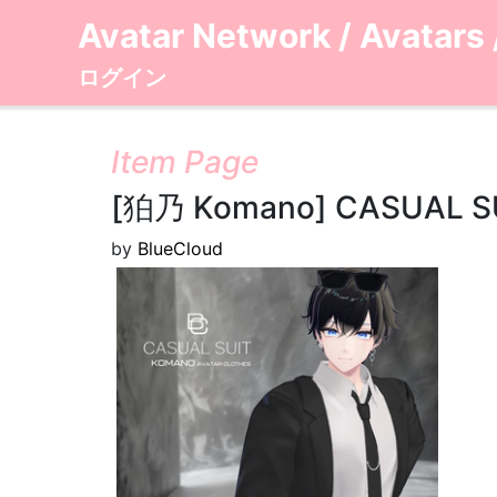
Avatar Network
/
Avatars
ログイン
Item Page
[狛乃 Komano] CASUAL S
by
BlueCloud