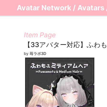
Avatar Network
/
Avatars
Item Page
【33アバター対応】ふわもふミデ
by
苺ラボ3D