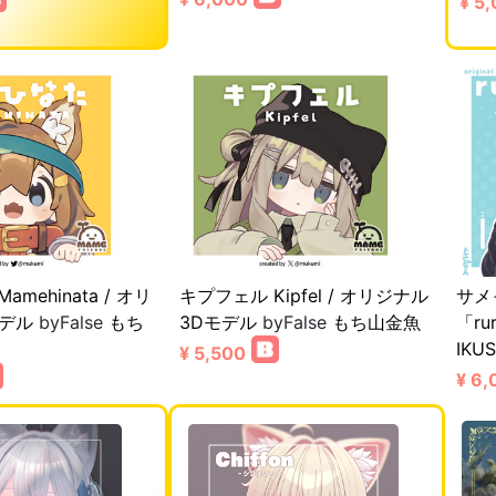
¥ 5
mehinata / オリ
キプフェル Kipfel / オリジナル
サメ
モデル
byFalse
もち
3Dモデル
byFalse
もち山金魚
「ru
IKUS
¥ 5,500
¥ 6,