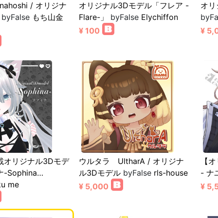
ahoshi / オリジナ
オリジナル3Dモデル「フレア -
オリ
byFalse
もち山金
Flare-」
byFalse
Elychiffon
byFa
¥ 100
¥ 5,
載オリジナル3Dモデ
ウルタラ UltharA / オリジナ
【オ
Sophina…
ル3Dモデル
byFalse
rls-house
- ナ
ku me
¥ 5,000
¥ 5,