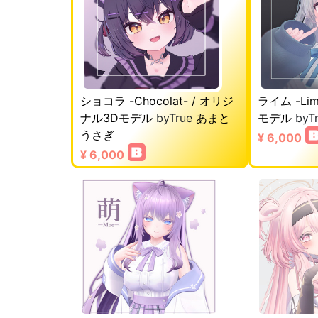
ショコラ -Chocolat- / オリジ
ライム -Li
ナル3Dモデル
byTrue
あまと
モデル
byT
うさぎ
¥ 6,000
¥ 6,000