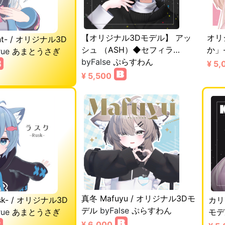
【オリジナル3Dモデル】 アッ
オリ
nt- / オリジナル3D
シュ （ASH）◆セフィラ…
か」-r
rue
あまとうさぎ
byFalse
ぷらすわん
¥ 5,
¥ 5,500
真冬 Mafuyu / オリジナル3Dモ
sk- / オリジナル3D
カリン
デル
byFalse
ぷらすわん
rue
あまとうさぎ
モデ
¥ 6,000