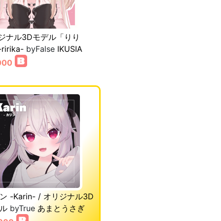
ジナル3Dモデル「りり
irika-
byFalse
IKUSIA
000
 -Karin- / オリジナル3D
ル
byTrue
あまとうさぎ