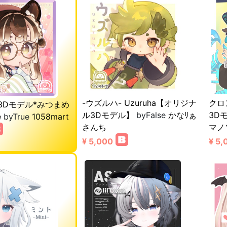
-ウズルハ- Uzuruha【オリジナ
クロ
3Dモデル*みつまめ
ル3Dモデル】
byFalse
かなﾘぁ
3Dモ
e
byTrue
1058mart
さんち
マノ
¥ 5,000
¥ 5,