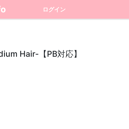
fo
ログイン
um Hair-【PB対応】