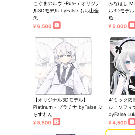
こぐまのルウ -Rue- / オリジナ
みなほし Min
ル3Dモデル
byFalse
もち山金
ル3Dモデル
魚
魚
¥ 6,500
¥ 5,000
【オリジナル3Dモデル】
ギミック搭
Platinum - プラチナ
byFalse
ぷ
ル「ソフィナ-
らすわん
byFalse
Lu
¥ 5,500
¥ 4,500