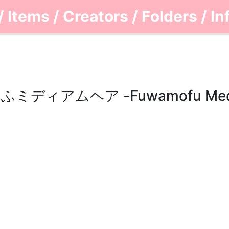
/
Items
/
Creators
/
Folders
/
In
ィアムヘア -Fuwamofu Medi