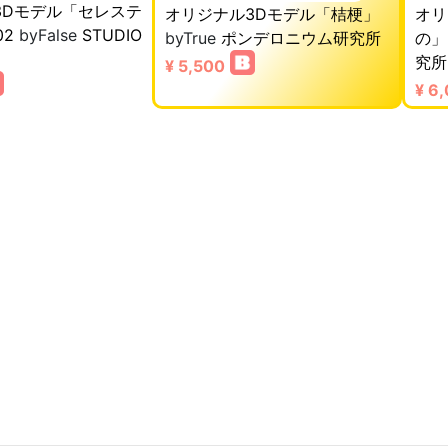
3Dモデル「セレステ
オリジナル3Dモデル「桔梗」
オリ
02
byFalse
STUDIO
byTrue
ポンデロニウム研究所
の」
究所
¥ 5,500
¥ 6