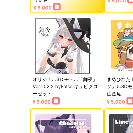
¥ 5,000
¥ 5,000
オリジナル3Ｄモデル「舞夜」
まめひなた Ma
Ver.1.02.2
byFalse
キュビクロ
ジナル3D
ーゼット
山金魚
¥ 5,000
¥ 5,000