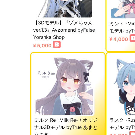
【3Dモデル】『ゾメちゃん
ミント -Mi
ver.1.3』Avzomend
byFalse
モデル
byT
Yorshka Shop
¥ 4,000
¥ 5,000
ミルク Re -Milk Re- / オリジ
ラスク -Ru
ナル3Dモデル
byTrue
あまと
モデル
byT
うさぎ