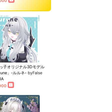
,000
っ子オリジナル3Dモデル
rune」-ルルネ-
byFalse
IA
000