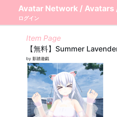
Avatar Network
/
Avatars
ログイン
Item Page
【無料】Summer Lave
by
影踏遊戯