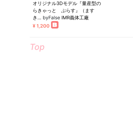
オリジナル3Dモデル『量産型の
らきゃっと ぷらす』（ます
き…
byFalse
IMR義体工廠
¥ 1,200
Top