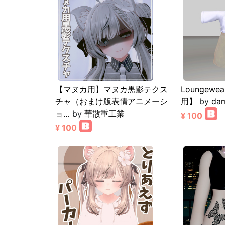
【マヌカ用】マヌカ黒影テクス
Loungew
チャ（おまけ版表情アニメーシ
用】
by
da
ョ…
by
華散重工業
¥ 100
¥ 100