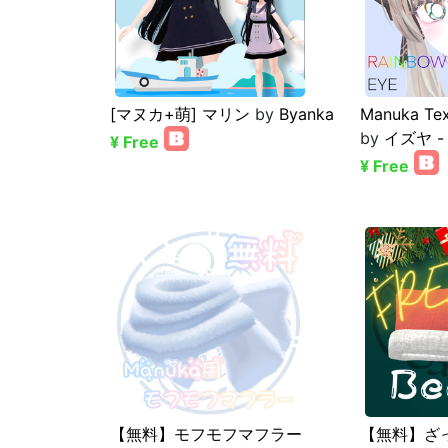
[マヌカ+萌] マリン
by
Byanka
Manuka Tex
by
イズヤ - 
¥ Free
¥ Free
【無料】モフモフマフラー
【無料】ざ