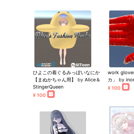
ひよこの着ぐるみっぽいなにか
work glov
【まぬかちゃん用】
by
Alice＆
カ」
by
inor
StingerQueen
¥ 100
¥ 100