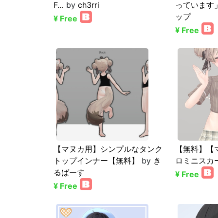
F…
by
ch3rri
っています
ップ
¥ Free
¥ Free
【マヌカ用】シンプルなタンク
【無料】【
トップインナー【無料】
by
き
ロミニスカ
るばーす
¥ Free
¥ Free