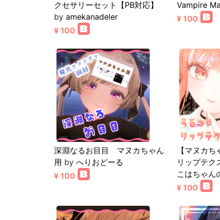
クセサリーセット【PB対応】
Vampire M
by
amekanadeler
¥ 100
¥ 100
深淵なるお目目 マヌカちゃん
【マヌカち
用
by
へりおどーる
リップテクスチ
こはちゃん
¥ 100
¥ 100