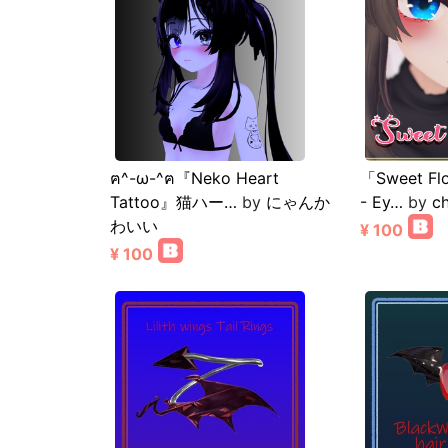
ฅ^-ω-^ฅ『Neko Heart
「Sweet Fl
Tattoo』猫ハー…
by
にゃんか
- Ey…
by
c
わいい
¥ 100
¥ 100