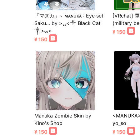
「マヌカ」~ ᴍᴀɴᴜᴋᴀ : Eye set
[VRchat
Saku…
by
>ᵥᵥ<༒︎ Black Cat
(military b
༒︎>ᵥᵥ<
¥ 150
¥ 150
Manuka Zombie Skin
by
<MANUKA> 
Kino's Shop
yo_so
¥ 150
¥ 150