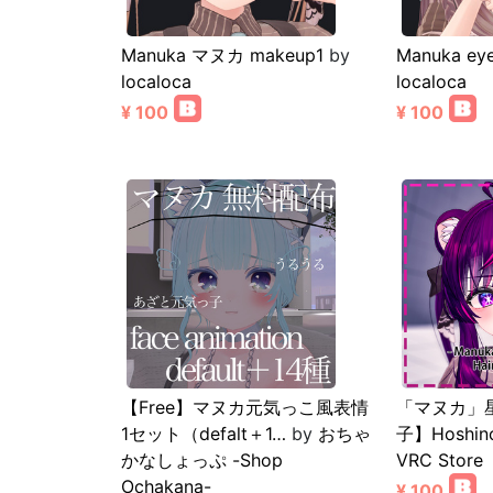
Manuka マヌカ makeup1
by
Manuka ey
localoca
localoca
¥ 100
¥ 100
【Free】マヌカ元気っこ風表情
「マヌカ」
1セット（defalt＋1…
by
おちゃ
子】Hoshino
かなしょっぷ -Shop
VRC Store
Ochakana-
¥ 100