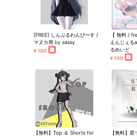
[FREE] しんぷるわんぴーす /
【 無料 / 
マヌカ用
by
sassy
えんじぇる
るめいど
¥ 100
¥ 100
【無料】Top ＆ Shorts for
【無料】星