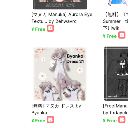
[マヌカ Manuka] Aurora Eye
【無料】《
Textu…
by
2ehwavrc
Summer 
下川wiki
¥ Free
¥ Free
[無料] マヌカ ドレス
by
[Free]Manuk
Byanka
by
todaycl
¥ Free
¥ Free