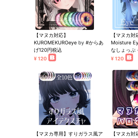
【マヌカ対応】
【マヌカ対応
KUROMEKUROeye
by
#からあ
Moisture E
げ120円税込
なしょっぷ -S
¥ 120
¥ 120
【マヌカ専用】すりガラス風ア
【マヌカ対