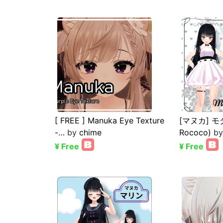
[ FREE ] Manuka Eye Texture
[マヌカ] モ
-…
by
chime
Rococo)
b
¥ Free
¥ Free