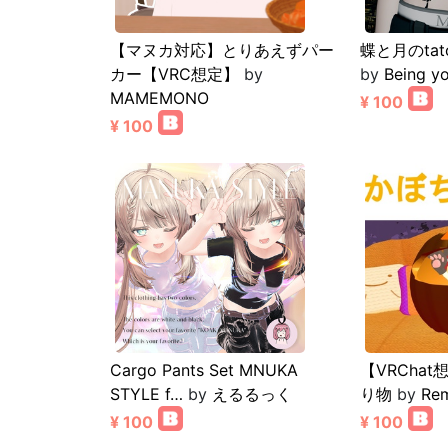
【マヌカ対応】とりあえずパー
蝶と月のta
カー【VRC想定】
by
by
Being yo
MAMEMONO
¥ 100
¥ 100
Cargo Pants Set MNUKA
【VRCha
STYLE f…
by
えるるっく
り物
by
Re
¥ 100
¥ 100