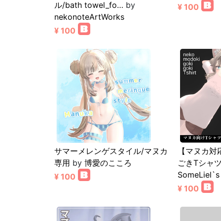
ル/bath towel_fo…
by
¥ 100
nekonoteArtWorks
¥ 100
サマーメレンゲスタイル/マヌカ
【マヌカ対
専用
by
博愛のこころ
ごきTシャツ-N
SomeLiel`s
¥ 100
¥ 100