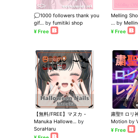
💭1000 followers thank you
Melling Sho
gif…
by
fumitiki shop
…
by
Melli
¥ Free
¥ Free
【無料/FREE】マヌカ -
粛聖!! ロ
Manuka Hallowe…
by
Motion
by
SoraHaru
¥ Free
¥ Free