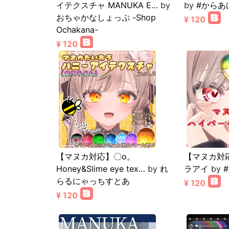
イテクスチャ MANUKA E…
by
by
#からあ
おちゃかなしょっぷ -Shop
¥ 120
Ochakana-
¥ 120
【マヌカ対応】〇o。
【マヌカ対
Honey&Slime eye tex…
by
れ
ラアイ
by
らるにゃっちすとあ
¥ 120
¥ 120