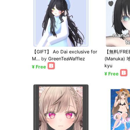
【GIFT】 Ao Dai exclusive for
【無料/FRE
M…
by
GreenTeaWafflez
(Manuka
kyu
¥ Free
¥ Free