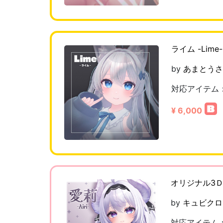
ライム -Lim
by
あまとうさ
対応アイテム
¥ 6,000
オリジナル3Ｄモ
by
キュビクロ
対応アイテム