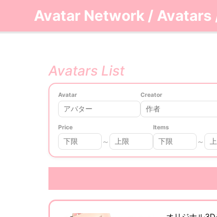
Avatar Network
/
Avatars
Avatars List
Avatar
Creator
Price
Items
～
～
オリジナル3Dモ