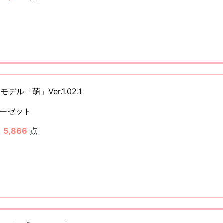
デル「萌」Ver.1.02.1
ーゼット
：
5,866
点