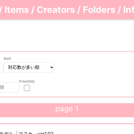
/
Items
/
Creators
/
Folders
/
In
Sort
FreeOnly
page 1
デル「マヌカ」ver1.02