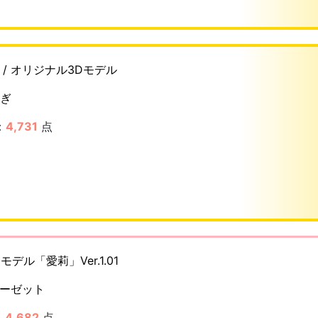
e- / オリジナル3Dモデル
ぎ
：
4,731
点
デル「愛莉」Ver.1.01
ーゼット
：
4,682
点