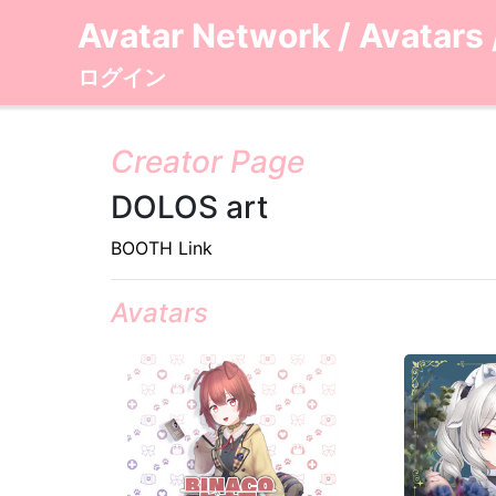
Avatar Network
/
Avatars
ログイン
Creator Page
DOLOS art
BOOTH Link
Avatars