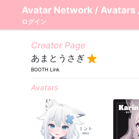
Avatar Network
/
Avatars
ログイン
Creator Page
あまとうさぎ
BOOTH Link
Avatars