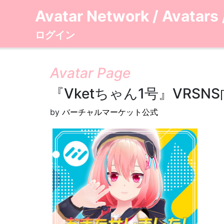
Avatar Network
/
Avatars
ログイン
Avatar Page
『Vketちゃん1号』VRS
by
バーチャルマーケット公式