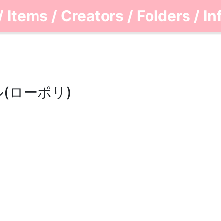
/
Items
/
Creators
/
Folders
/
In
(ローポリ)