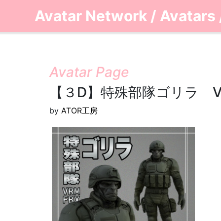
Avatar Network
/
Avatars
Avatar Page
【３D】特殊部隊ゴリラ V
by
ATOR工房