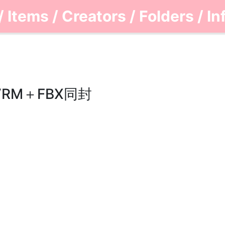
/
Items
/
Creators
/
Folders
/
In
RM＋FBX同封