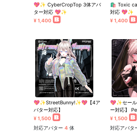
💖✨ CyberCropTop 3体アバ
🛍️ Toxi
ター対応 💖✨
対応 💖✨
¥ 1,400
¥ 1,400
💖✨StreetBunny!✨💖【4ア
💖✨セール
バター対応】
ー対応】 Pen
¥ 1,500
¥ 1,500
対応アバター
4
体
対応アバタ