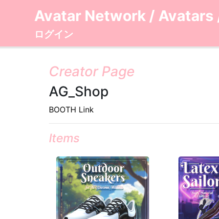
Avatar Network
/
Avatars
ログイン
Creator Page
AG_Shop
BOOTH Link
Items