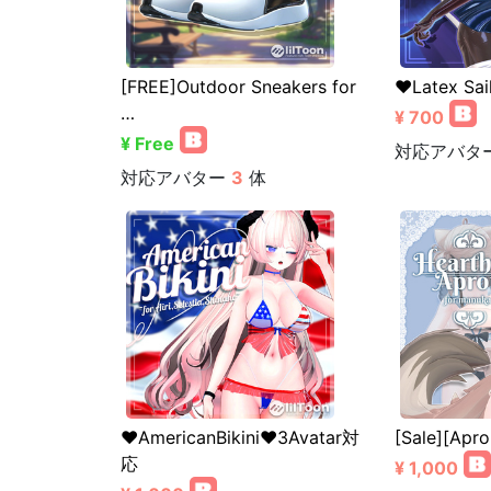
[FREE]Outdoor Sneakers for
❤️Latex Sa
…
¥ 700
¥ Free
対応アバタ
対応アバター
3
体
❤️AmericanBikini❤️3Avatar対
[Sale][Apr
応
¥ 1,000