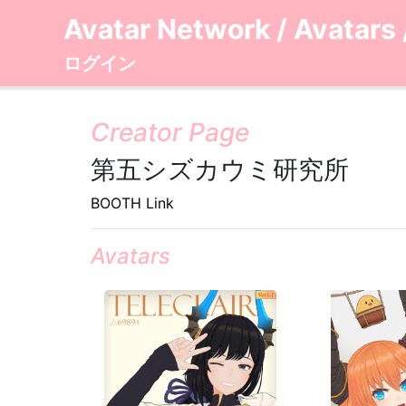
Avatar Network
/
Avatars
ログイン
Creator Page
第五シズカウミ研究所
BOOTH Link
Avatars