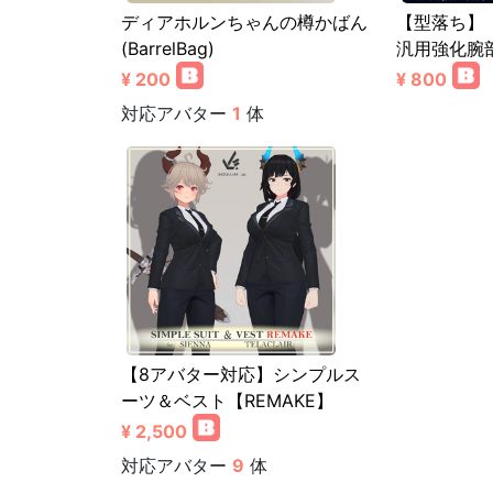
ディアホルンちゃんの樽かばん
【型落ち】
(BarrelBag)
汎用強化腕
¥ 200
¥ 800
対応アバター
1
体
【8アバター対応】シンプルス
ーツ＆ベスト【REMAKE】
¥ 2,500
対応アバター
9
体