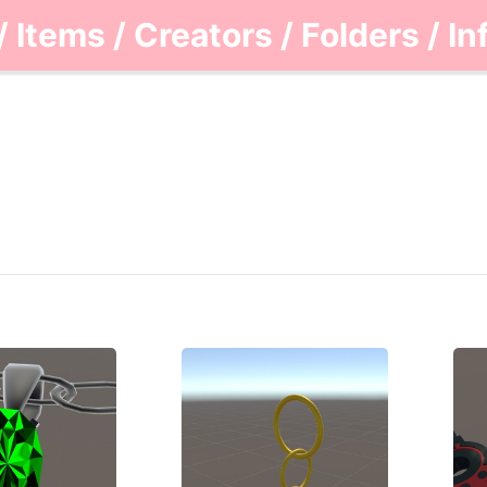
/
Items
/
Creators
/
Folders
/
In