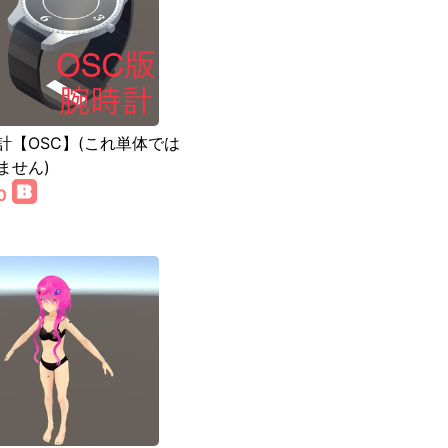
計【OSC】(これ単体では
ません)
0