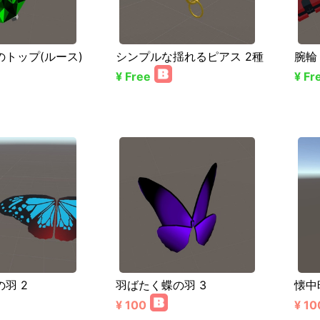
トップ(ルース)
シンプルな揺れるピアス 2種
腕輪
¥ Free
¥ Fr
羽 2
羽ばたく蝶の羽 3
懐中
¥ 100
¥ 10