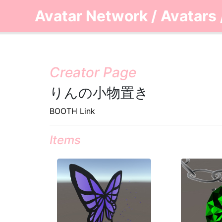
Avatar Network
/
Avatars
Creator Page
りんの小物置き
BOOTH Link
Items