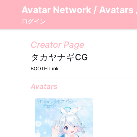
Avatar Network
/
Avatars
ログイン
Creator Page
タカヤナギCG
BOOTH Link
Avatars