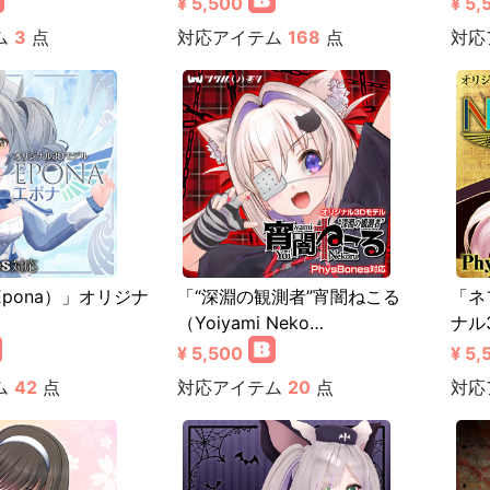
¥ 5,500
¥ 5,
ム
3
点
対応アイテム
168
点
対応
pona）」オリジナ
「“深淵の観測者”宵闇ねこる
「ネ
（Yoiyami Neko…
ナル
¥ 5,500
¥ 5,
ム
42
点
対応アイテム
20
点
対応