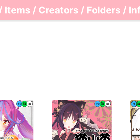
/
Items
/
Creators
/
Folders
/
In