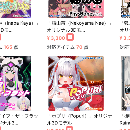
Inaba Kaya）」
「猫山苗（Nekoyama Nae）」
「狐九
Dモ…
オリジナル3Dモ…
オリ
¥ 3,300
¥ 3,
ム
165
点
対応アイテム
70
点
対応
 ♭（イフ・ザ・フラッ
「ポプリ（Popuri）」オリジナ
「御
ジナル3…
ル3Dモデル
Ra