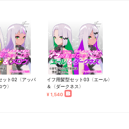
セット02〈アッパ
イフ用髪型セット03〈エール〉
ロウ〉
＆〈ダークネス〉
¥ 1,540