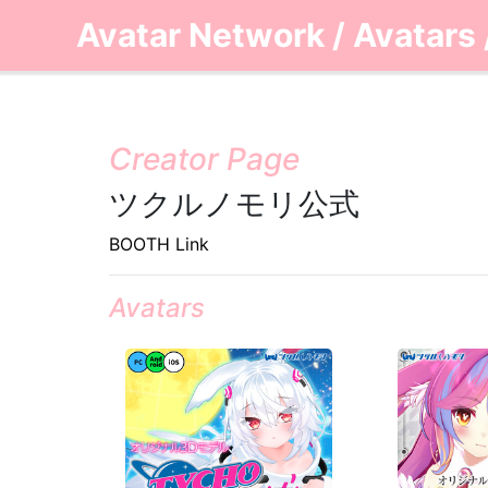
Avatar Network
/
Avatars
Creator Page
ツクルノモリ公式
BOOTH Link
Avatars