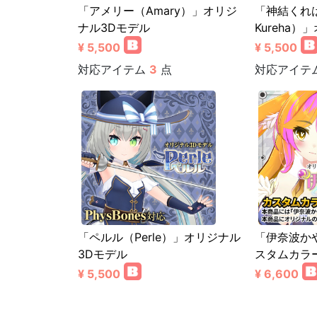
「アメリー（Amary）」オリジ
「神結くれは（
ナル3Dモデル
Kureha）
¥ 5,500
¥ 5,500
対応アイテム
3
点
対応アイテ
「ペルル（Perle）」オリジナル
「伊奈波かや（
3Dモデル
スタムカラ
¥ 5,500
¥ 6,600