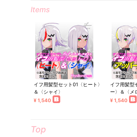
Items
イフ用髪型セット01〈ヒート〉
イフ用髪型
＆〈シャイ〉
ー〉＆〈メ
¥ 1,540
¥ 1,540
Top