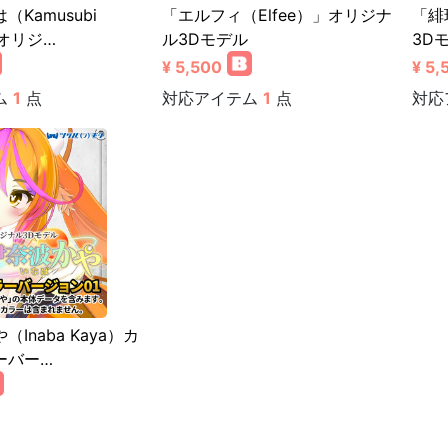
Kamusubi
「エルフィ（Elfee）」オリジナ
「緋
」オリジ…
ル3Dモデル
3D
¥ 5,500
¥ 5,
ム
1
点
対応アイテム
1
点
対応
Inaba Kaya）カ
ーバー…