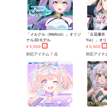
「メルクル（Mellcul）」オリジ
「立花優衣（T
ナル3Dモデル
Yui）」オ
¥ 5,500
¥ 5,500
対応アイテム
7
点
対応アイテ