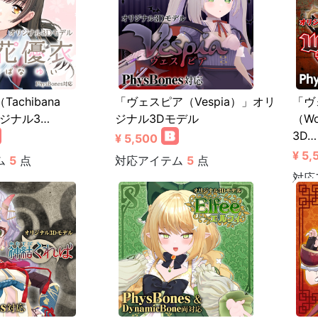
achibana
「ヴェスピア（Vespia）」オリ
「ヴ
リジナル3…
ジナル3Dモデル
（Wo
3D…
¥ 5,500
¥ 5,
ム
5
点
対応アイテム
5
点
対応