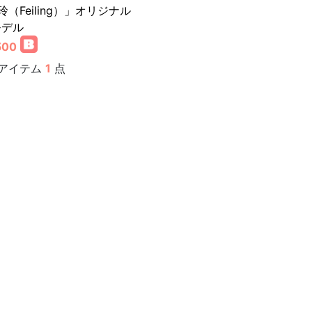
玲（Feiling）」オリジナル
モデル
500
アイテム
1
点