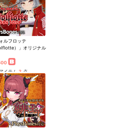
ォルフロッテ
lflotte）」オリジナル
500
アイテム
3
点