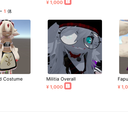
¥ 1,000
ー
1
体
d Costume
Militia Overall
Fapu
¥ 1,000
¥ 1,