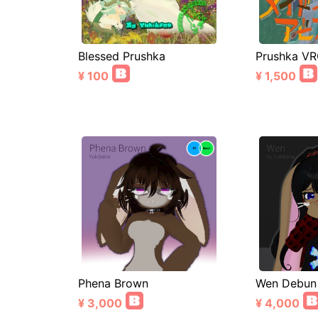
Blessed Prushka
Prushka VR
¥ 100
¥ 1,500
Phena Brown
Wen Debun
¥ 3,000
¥ 4,000