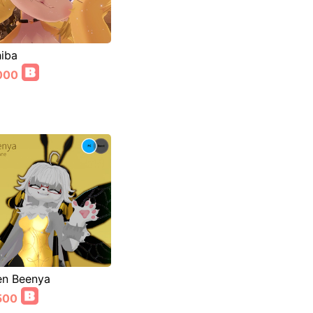
iba
000
n Beenya
500