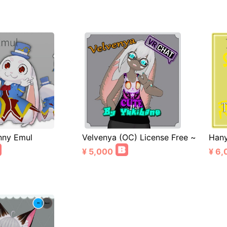
nny Emul
Velvenya (OC) License Free ~
Hany
¥ 5,000
¥ 6,