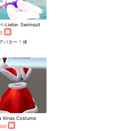
‐Liebe‐ Swimsuit
0
アバター
1
体
a Xmas Costume
000