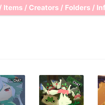
/
Items
/
Creators
/
Folders
/
In