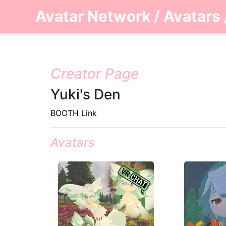
Avatar Network
/
Avatars
Creator Page
Yuki's Den
BOOTH Link
Avatars