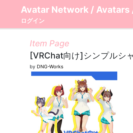
Avatar Network
/
Avatars
ログイン
Item Page
[VRChat向け]シンプルシ
by
DNG-Works