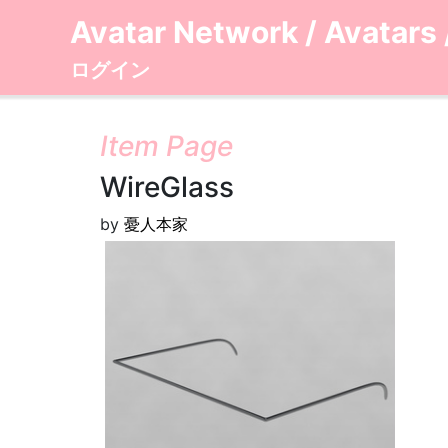
Avatar Network
/
Avatars
ログイン
Item Page
WireGlass
by
憂人本家