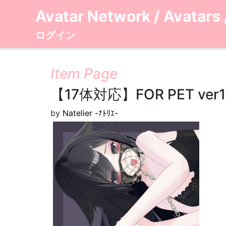
Avatar Network
/
Avatars
ログイン
Item Page
【17体対応】FOR PET ver1.
by
Natelier -ﾅﾄﾘｴ-