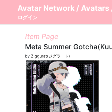
Avatar Network
/
Avatars
ログイン
Item Page
Meta Summer Gotcha(Kuu
by
Ziggurat(ジグラート)