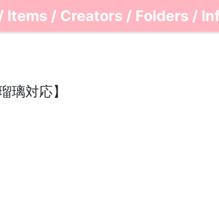
/
Items
/
Creators
/
Folders
/
In
瑠璃対応】