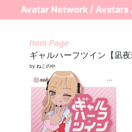
Avatar Network
/
Avatars
Item Page
ギャルハーフツイン【凪夜
by
ねこのや