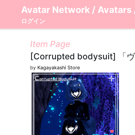
Avatar Network
/
Avatars
ログイン
Item Page
[Corrupted bodysuit] 
by
Kagayakashi Store