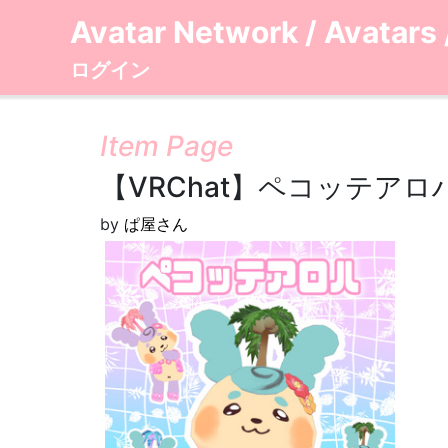
Avatar Network
/
Avatars
ログイン
Item Page
【VRChat】ペコッテアロ
by
ぱ屋さん