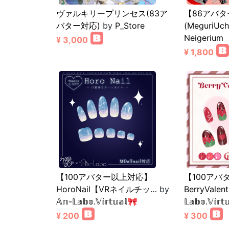
ヴァルキリープリンセス(83ア
【86アバ
バター対応)
by
P_Store
(MeguriUc
Neigerium
¥ 3,000
¥ 1,800
【100アバター以上対応】
【100アバ
HoroNail【VRネイルチッ…
by
BerryValen
𝔸𝕟-𝕃𝕒𝕓𝕠.𝕍𝕚𝕣𝕥𝕦𝕒𝕝🎀
𝕃𝕒𝕓𝕠.𝕍𝕚𝕣𝕥
¥ 200
¥ 300