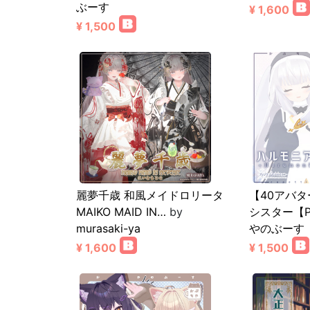
ぶーす
¥ 1,600
¥ 1,500
麗夢千歳 和風メイドロリータ
【40アバ
MAIKO MAID IN…
by
シスター【
murasaki-ya
やのぶーす
¥ 1,600
¥ 1,500