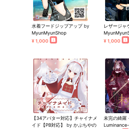
水着フードジップアップ
by
レザージャ
MyunMyunShop
MyunMyun
¥ 1,000
¥ 1,000
【34アバター対応】チャイナメ
未完の綺羅 -U
イド【PB対応】
by
かぷちやの
Luminance