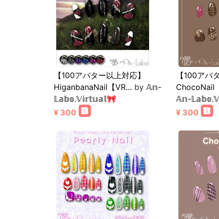
【100アバター以上対応】
【100アバ
HiganbanaNail【VR…
by
𝔸𝕟-
ChocoNa
𝕃𝕒𝕓𝕠.𝕍𝕚𝕣𝕥𝕦𝕒𝕝🎀
𝔸𝕟-𝕃𝕒𝕓𝕠.𝕍
¥ 300
¥ 300