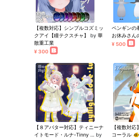
【複数対応】シンプルコズミッ
ペンギンの着ぐ
クアイ【瞳テクスチャ】
by
華
お休みさん
散重工業
¥ 500
¥ 300
【８アバター対応】ティニーナ
【複数対応】T
イトモード・ルナ-Tinny …
by
コーラル 🐠