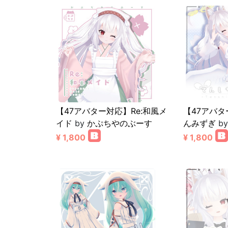
【47アバター対応】Re:和風メ
【47アバ
イド
by
かぷちやのぶーす
んみずぎ
b
¥ 1,800
¥ 1,800