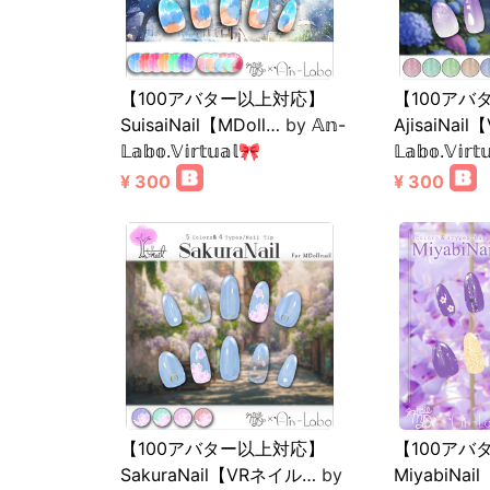
【100アバター以上対応】
【100アバ
SuisaiNail【MDoll…
by
𝔸𝕟-
AjisaiNa
𝕃𝕒𝕓𝕠.𝕍𝕚𝕣𝕥𝕦𝕒𝕝🎀
𝕃𝕒𝕓𝕠.𝕍𝕚𝕣𝕥
¥ 300
¥ 300
【100アバター以上対応】
【100アバ
SakuraNail【VRネイル…
by
MiyabiNa