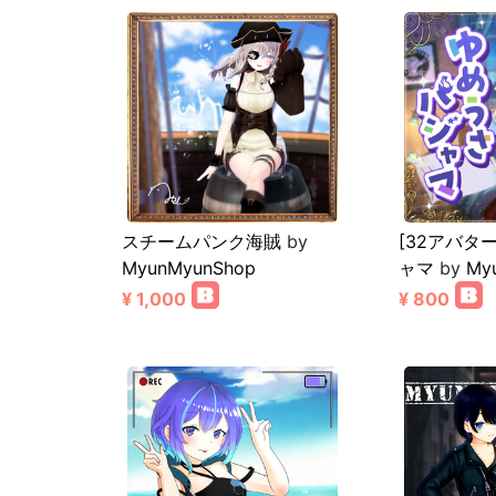
スチームパンク海賊
by
[32アバタ
MyunMyunShop
ャマ
by
My
¥ 1,000
¥ 800