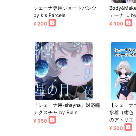
シェーナ専用ショートパンツ
Body&Make 
by
k's Parcels
ェーナ …
b
¥ 200
¥ 300
「シェーナ用-shayna」対応瞳
【シェーナ
テクスチャ
by
Bulin
水着（紺色
のアトリエ
¥ 350
¥ 500