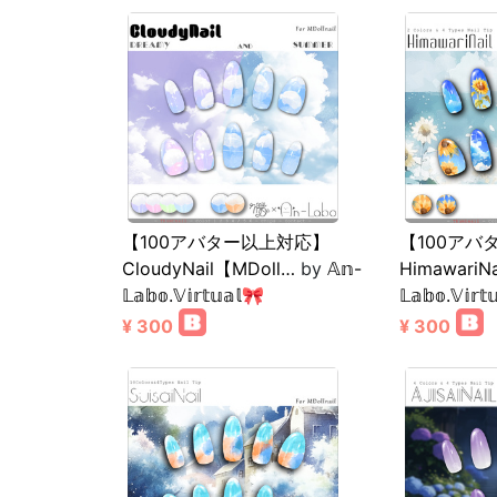
【100アバター以上対応】
【100アバ
CloudyNail【MDoll…
by
𝔸𝕟-
HimawariN
𝕃𝕒𝕓𝕠.𝕍𝕚𝕣𝕥𝕦𝕒𝕝🎀
𝕃𝕒𝕓𝕠.𝕍𝕚𝕣𝕥
¥ 300
¥ 300