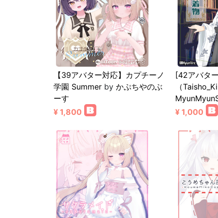
【39アバター対応】カプチーノ
[42アバタ
学園 Summer
by
かぷちやのぶ
（Taisho_K
ーす
MyunMyun
¥ 1,800
¥ 1,000