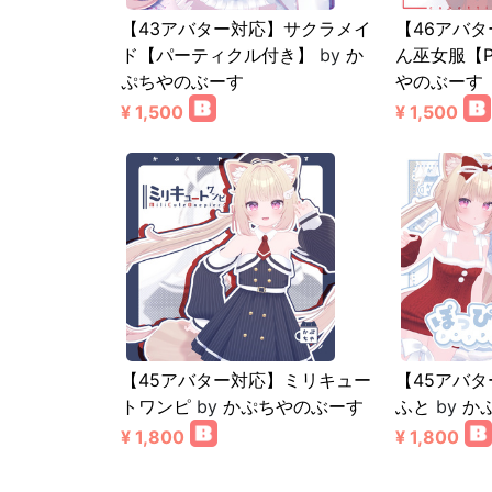
【43アバター対応】サクラメイ
【46アバ
ド【パーティクル付き】
by
か
ん巫女服【
ぷちやのぶーす
やのぶーす
¥ 1,500
¥ 1,500
【45アバター対応】ミリキュー
【45アバ
トワンピ
by
かぷちやのぶーす
ふと
by
か
¥ 1,800
¥ 1,800