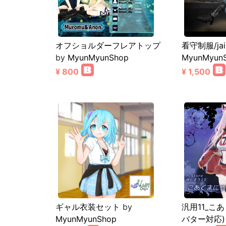
オフショルダーフレアトップ
看守制服/jail
by
MyunMyunShop
MyunMyun
¥ 800
¥ 1,500
ギャル衣装セット
by
汎用11_こ
MyunMyunShop
バター対応)