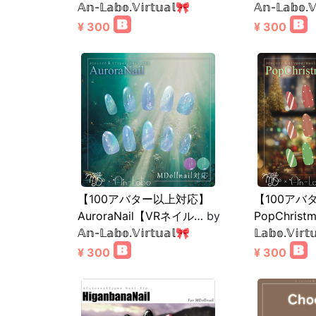
𝔸𝕟-𝕃𝕒𝕓𝕠.𝕍𝕚𝕣𝕥𝕦𝕒𝕝🎀
𝔸𝕟-𝕃𝕒𝕓𝕠.𝕍
¥ 300
¥ 300
【100アバター以上対応】
【100アバ
AuroraNail【VRネイル…
by
PopChristm
𝔸𝕟-𝕃𝕒𝕓𝕠.𝕍𝕚𝕣𝕥𝕦𝕒𝕝🎀
𝕃𝕒𝕓𝕠.𝕍𝕚𝕣𝕥
¥ 300
¥ 300