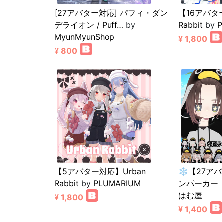
[27アバター対応] パフィ・ダン
【16アバタ
デライオン / Puff…
by
Rabbit
by
MyunMyunShop
¥ 1,800
¥ 800
【5アバター対応】Urban
❄️【27ア
Rabbit
by
PLUMARIUM
ンパーカー【
はむ屋
¥ 1,800
¥ 1,400