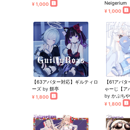
Neigerium
¥ 1,000
¥ 1,000
【63アバター対応】ギルティロ
【61アバ
ーズ
by
餅亭
ゃーじ【ア
by
かぷちや
¥ 1,800
¥ 1,800