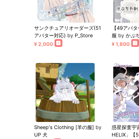
サンクチュアリオーダーズ(51
【49アバ
アバター対応)
by
P_Store
服
by
かぷ
¥ 2,000
¥ 1,800
Sheep's Clothing [羊の服]
by
惑星探査宇宙
UP 犬
HELIX」【