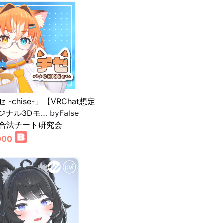
 -chise-」【VRChat想定
ジナル3Dモ…
byFalse
C合法チート研究会
000