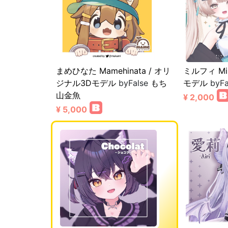
まめひなた Mamehinata / オリ
ミルフィ Mi
ジナル3Dモデル
byFalse
もち
モデル
byFa
山金魚
¥ 2,000
¥ 5,000