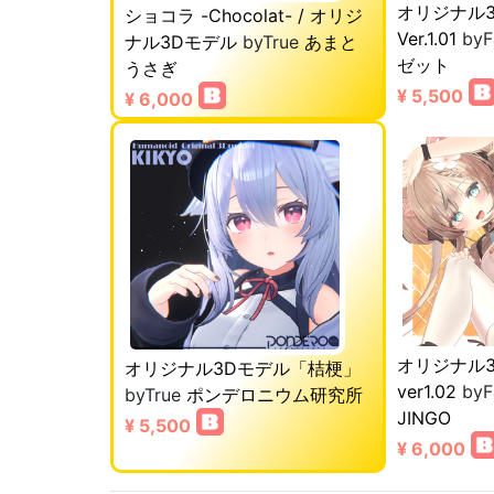
オリジナル
ショコラ -Chocolat- / オリジ
Ver.1.01
byF
ナル3Dモデル
byTrue
あまと
ゼット
うさぎ
¥ 5,500
¥ 6,000
オリジナル
オリジナル3Dモデル「桔梗」
ver1.02
byF
byTrue
ポンデロニウム研究所
JINGO
¥ 5,500
¥ 6,000