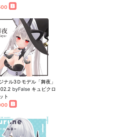
500
ジナル3Ｄモデル「舞夜」
.02.2
byFalse
キュビクロ
ット
000