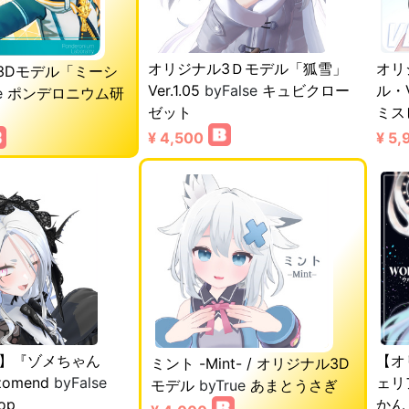
オリジナル3Ｄモデル「狐雪」
オリ
3Dモデル「ミーシ
Ver.1.05
byFalse
キュビクロー
ル・V
e
ポンデロニウム研
ゼット
ミス
¥ 4,500
¥ 5,
ル】『ゾメちゃん
【オ
ミント -Mint- / オリジナル3D
vzomend
byFalse
ェリ
モデル
byTrue
あまとうさぎ
op
かん