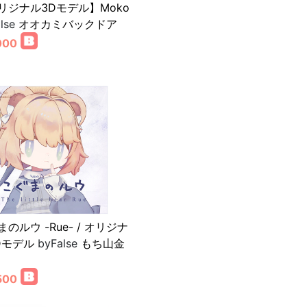
リジナル3Dモデル】Moko
lse
オオカミバックドア
000
のルウ -Rue- / オリジナ
Dモデル
byFalse
もち山金
500