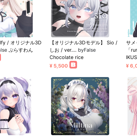
lfy / オリジナル3D
【オリジナル3Dモデル】 Sio /
サメ
lse
ぷらすわん
しお / ver.…
byFalse
「ru
Chocolate rice
IKUS
¥ 5,500
¥ 6,