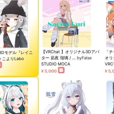
【VRChat 】オリジナル3Dアバ
「チセ
3Dモデル『レイニ
ター 凪夜 瑠璃 / …
byFalse
オリ
e
こよりLabo
STUDIO MOCA
VR
¥ 5,000
¥ 5,