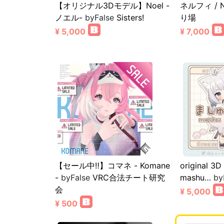
【オリジナル3Dモデル】Noel -
ネルフィ / N
ノエル-
byFalse
Sisters!
り場
¥ 5,000
¥ 7,000
【セール中‼】コマネ - Komane
original 
-
byFalse
VRC合法チート研究
mashu…
by
会
¥ 5,000
¥ 500