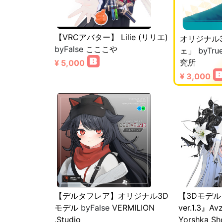
【VRCアバター】 Lilie (リリエ)
オリジナル
byFalse
こここや
ェ」
byTru
究所
¥ 5,000
¥ 3,000
【デルタフレア】オリジナル3D
【3Dモデ
モデル
byFalse
VERMILION
ver.1.3』A
.Studio
Yorshka Sh