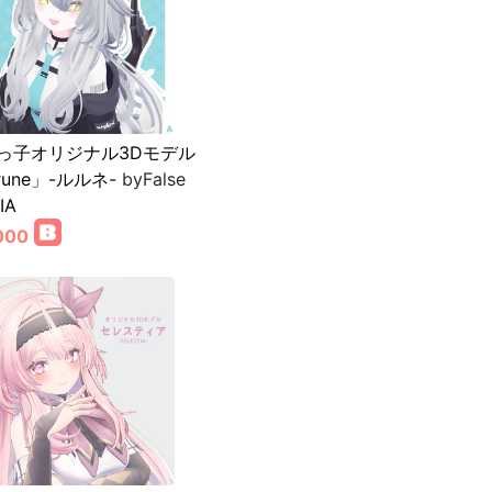
っ子オリジナル3Dモデル
rune」-ルルネ-
byFalse
IA
000