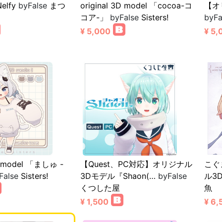
elfy
byFalse
まつ
original 3D model 「cocoa-コ
【オ
コア-」
byFalse
Sisters!
byFa
¥ 5,000
¥ 5,
3D model 「ましゅ -
【Quest、PC対応】オリジナル
こぐま
False
Sisters!
3Dモデル『Shaon(…
byFalse
ル3
くつした屋
魚
¥ 1,500
¥ 6,