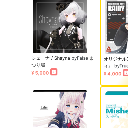
シェーナ / Shayna
byFalse
ま
オリジナル
つり場
ィ』
byTru
¥ 5,000
¥ 4,000