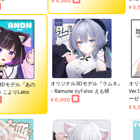
¥ 4,000
¥ 5,
オリジナル3Dモデル『ラムネ』
オリ
3Dモデル『あの
- Ramune
byFalse
えも研
Ver.1
e
こよりLabo
ーゼ
¥ 6,000
¥ 5,