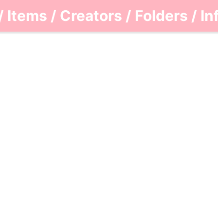
/
Items
/
Creators
/
Folders
/
In