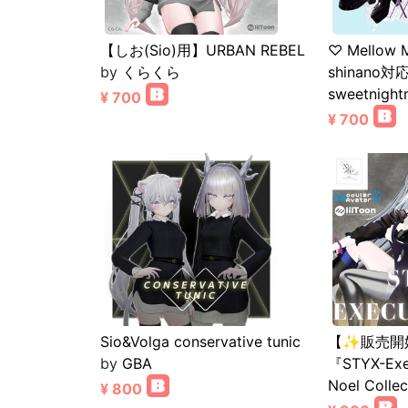
【しお(Sio)用】URBAN REBEL
♡ Mellow 
by
くらくら
shinano対
sweetnight
¥ 700
¥ 700
Sio&Volga conservative tunic
【✨販売開始
by
GBA
『STYX-Exe
Noel Collec
¥ 800