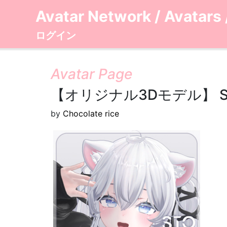
Avatar Network
/
Avatars
ログイン
Avatar Page
【オリジナル3Dモデル】 Sio / 
by
Chocolate rice