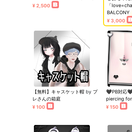
「love=ch
¥ 2,500
BALCONY
¥ 3,000
【無料】キャスケット帽
by
プ
🖤PB対応🖤c
レさんの箱庭
piercing fo
¥ 100
¥ 150