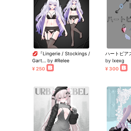
💋『Lingerie / Stockings /
ハートピア
Gart…
by
#Relee
by
lxexg
¥ 250
¥ 300