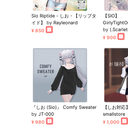
Sio Riptide - しお・【リップタ
【SIO】
イド】
by
Rayleonard
GirlyTigh
by
(.Scarlet
¥ 850
¥ 900
『しお (Sio)』 Comfy Sweater
【しお対応
by
JT-000
smallstore
¥ 980
¥ 1,000