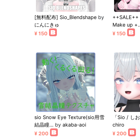
[無料配布] Sio_Blendshape
by
++SALE++
にんにきゅ
Make up +
¥ 150
¥ 150
sio Snow Eye Texture(sio用雪
「Sio / しお」
結晶瞳…
by
akaba-aoi
chiro
¥ 200
¥ 200