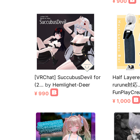
¥ 900
[VRChat] SuccubusDevil for
Half Laye
(2…
by
Hemlighet-Deer
rurune対応
FunPlayCre
¥ 990
¥ 1,000