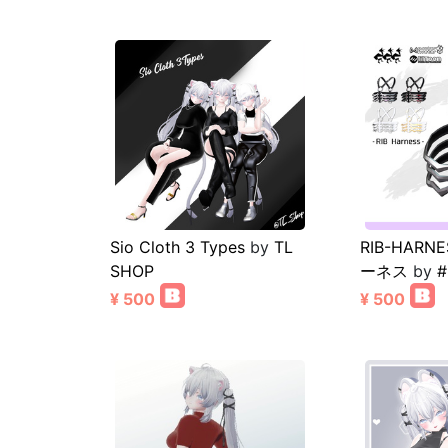
Sio Cloth 3 Types
by
TL
RIB-HARN
SHOP
ーネス
by
#
¥ 500
¥ 500