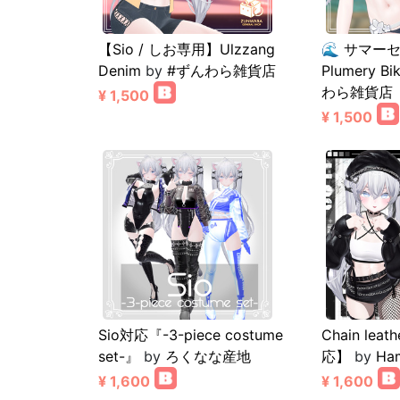
【Sio / しお専用】Ulzzang
🌊 サマー
Denim
by
#ずんわら雑貨店
Plumery Bi
わら雑貨店
¥ 1,500
¥ 1,500
Sio対応『-3-piece costume
Chain leath
set-』
by
ろくなな産地
応】
by
Ha
¥ 1,600
¥ 1,600