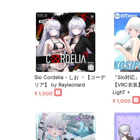
Sio Cordelia - しお ・【コーデ
『Sio対応
リア】
by
Rayleonard
【VRC衣装
LighT +
¥ 1,000
¥ 1,000