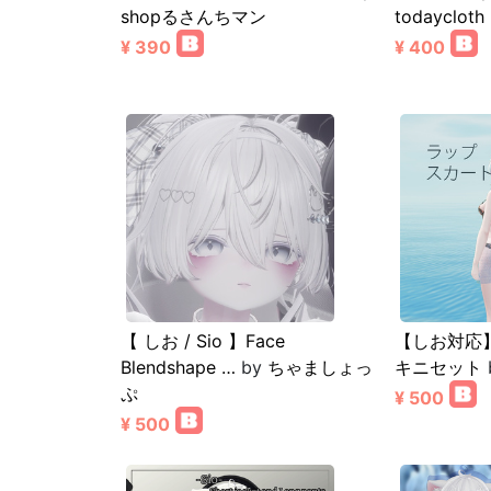
shopるさんちマン
todaycloth
¥ 390
¥ 400
【 しお / Sio 】Face
【しお対応
Blendshape …
by
ちゃましょっ
キニセット
ぷ
¥ 500
¥ 500