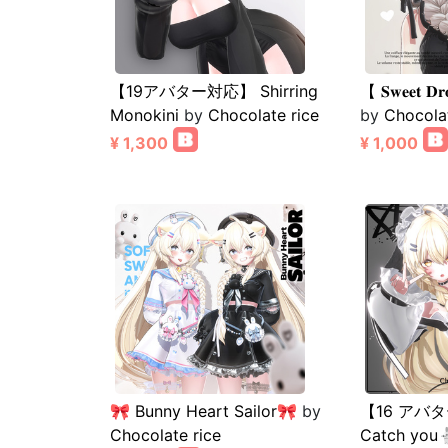
【19アバター対応】 Shirring
【 𝐒𝐰𝐞𝐞𝐭 𝐃𝐫
Monokini
by
Chocolate rice
by
Chocolat
¥ 1,300
¥ 1,000
🎀 Bunny Heart Sailor🎀
by
【16 アバタ
Chocolate rice
Catch you