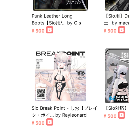
Punk Leather Long
【Sio用】Da
Boots【Sio用/…
by
C's
士-
by
mac
¥ 500
¥ 500
Sio Break Point - しお【ブレイ
【Sio対応】
ク・ポイ…
by
Rayleonard
¥ 500
¥ 500