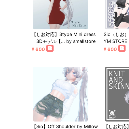
【しお対応】3type Mini dress
Sio（しお）🌸
ㅣ3Dモデル【…
by
smallstore
YM STORE
¥ 600
¥ 600
【Sio】Off Shoulder
by
Millow
【しお対応