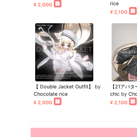
rice
¥ 2,000
¥ 2,100
【 Double Jacket Outfit】
by
【21アバター対
Chocolate rice
chic
by
Cho
¥ 2,000
¥ 2,100