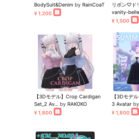
BodySuit&Denim
by
RainCoaT
リボン♡ドリー
vanity-bell
¥ 1,200
¥ 1,500
【3Dモデル】Crop Cardigan
【3Dモデル】S
Set_2 Av…
by
RAKOKO
3 Avatar
b
¥ 1,800
¥ 1,800