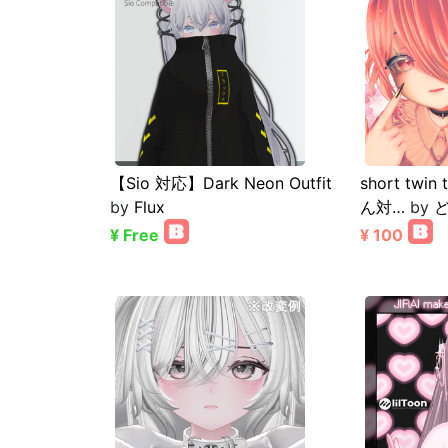
【Sio 対応】Dark Neon Outfit
short twin
by
Flux
ん対…
by
¥ Free
¥ 100