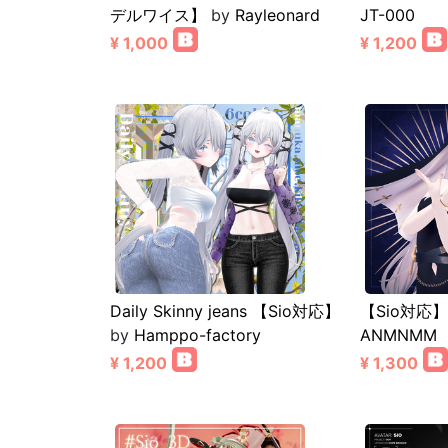
デルワイス】
by
Rayleonard
JT-000
¥ 1,000
¥ 1,200
Daily Skinny jeans 【Sio対応】
【Sio対応
by
Hamppo-factory
ANMNMM
¥ 1,200
¥ 1,300