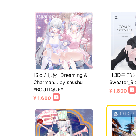
[Sio / しお] Dreaming &
【3Dモデル
Charman…
by
shushu
Sweater_Si
*BOUTIQUE*
¥ 1,800
¥ 1,600