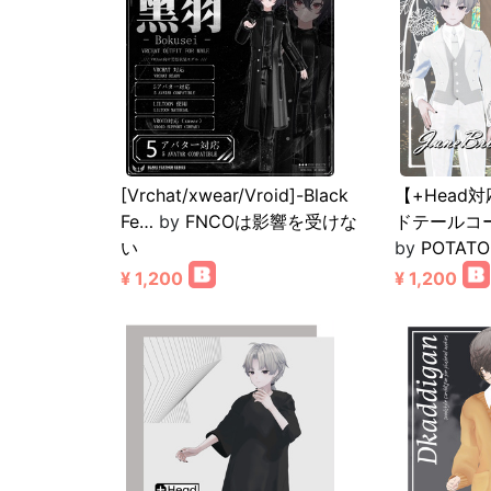
[Vrchat/xwear/Vroid]-Black
【+Head
Fe…
by
FNCOは影響を受けな
ドテールコ
い
by
POTATO
¥ 1,200
¥ 1,200