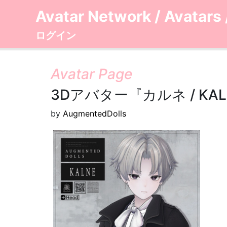
Avatar Network
/
Avatars
ログイン
Avatar Page
3Dアバター『カルネ / KAL
by
AugmentedDolls