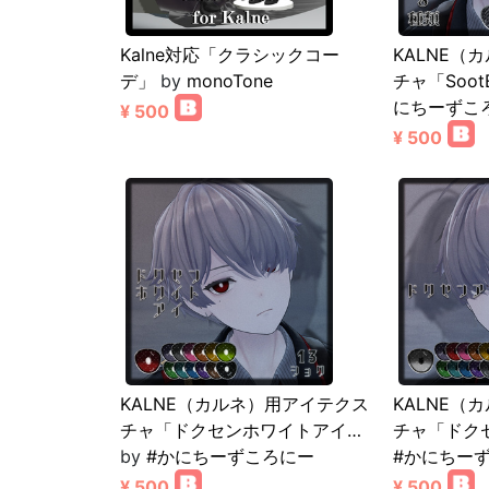
Kalne対応「クラシックコー
KALNE（
デ」
by
monoTone
チャ「Soot
にちーずこ
¥ 500
¥ 500
KALNE（カルネ）用アイテクス
KALNE（
チャ「ドクセンホワイトアイ…
チャ「ドク
by
#かにちーずころにー
#かにちー
¥ 500
¥ 500