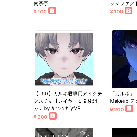
南茶亭
ジマファク
¥ 100
¥ 100
【PSD】カルネ君専用メイクテ
「カルネ」Dia
クスチャ【レイヤー１９枚組
Makeup 
み…
by
#ツバキヤVR
¥ 200
¥ 200