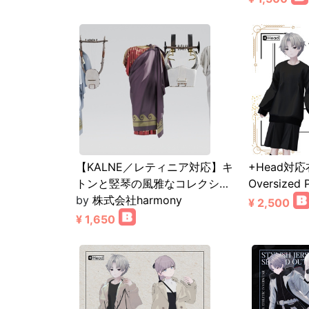
【KALNE／レティニア対応】キ
+Head対
トンと竪琴の風雅なコレクシ…
Oversized 
by
株式会社harmony
¥ 2,500
¥ 1,650