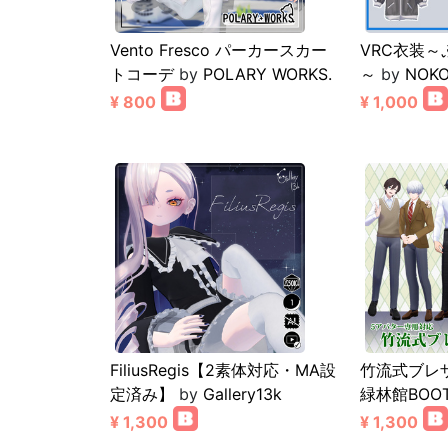
Vento Fresco パーカースカー
VRC衣装
トコーデ
by
POLARY WORKS.
～
by
NOKO
¥ 800
¥ 1,000
FiliusRegis【2素体対応・MA設
竹流式ブレ
定済み】
by
Gallery13k
緑林館BOO
¥ 1,300
¥ 1,300