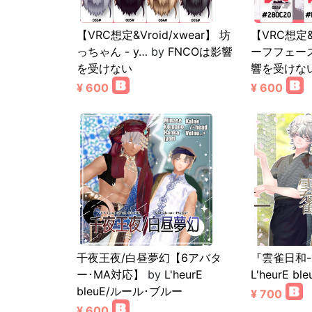
【VRC想定&Vroid/xwear】 坊
【VRC想定&V
っちゃん - y…
by
FNCOは影響
ーフフェース
を受けない
響を受けな
¥ 600
¥ 600
千夜王夜/白昼夢幻【6アバタ
『雲雀日和
ー･MA対応】
by
L'heurE
L'heurE 
bleuE/ルール･ブルー
¥ 700
¥ 600