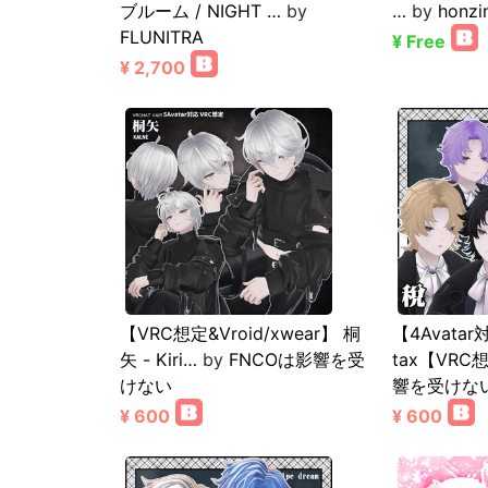
ブルーム / NIGHT …
by
…
by
honzi
FLUNITRA
¥ Free
¥ 2,700
【VRC想定&Vroid/xwear】 桐
【4Avatar
矢 - Kiri…
by
FNCOは影響を受
tax【VRC
けない
響を受けな
¥ 600
¥ 600