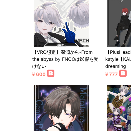
【VRC想定】深淵から-From
【PlusHea
the abyss
by
FNCOは影響を受
kstyle【K
けない
dreaming
¥ 600
¥ 777