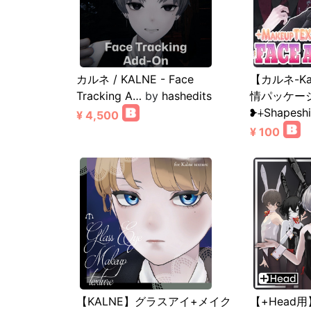
カルネ / KALNE - Face
【カルネ-Ka
Tracking A…
by
hashedits
情パッケージ
❥∔Shapeshif
¥ 4,500
¥ 100
【KALNE】グラスアイ+メイク
【+Head