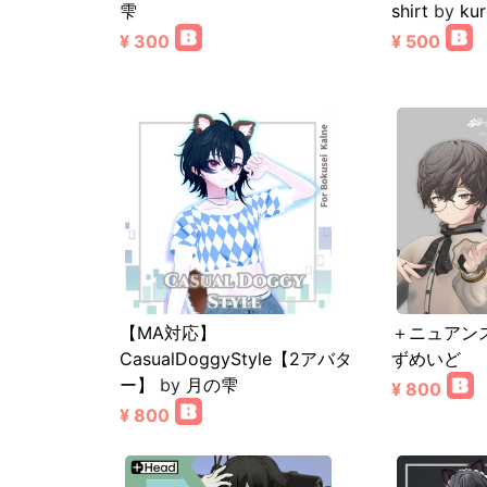
雫
shirt
by
ku
¥ 300
¥ 500
【MA対応】
＋ニュアン
CasualDoggyStyle【2アバタ
ずめいど
ー】
by
月の雫
¥ 800
¥ 800