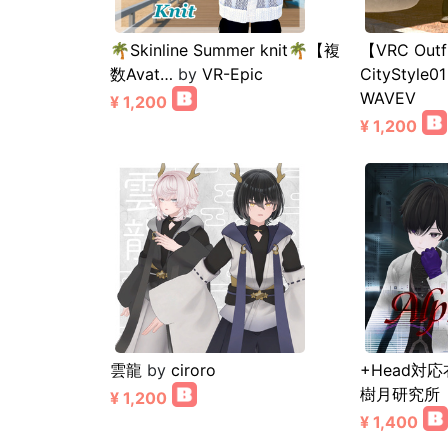
🌴Skinline Summer knit🌴【複
【VRC Outf
数Avat…
by
VR-Epic
CityStyl
WAVEV
¥ 1,200
¥ 1,200
雲龍
by
ciroro
+Head対応
樹月研究所
¥ 1,200
¥ 1,400