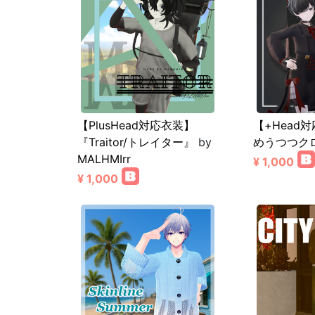
【PlusHead対応衣装】
【+Head対応
『Traitor/トレイター』
by
めうつつク
MALHMIrr
¥ 1,000
¥ 1,000