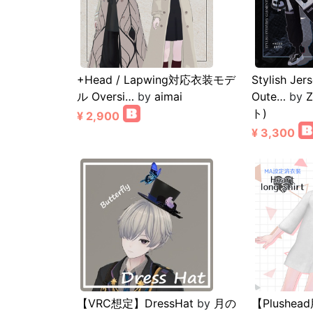
+Head / Lapwing対応衣装モデ
Stylish Jer
ル Oversi…
by
aimai
Oute…
by
ト)
¥ 2,900
¥ 3,300
【VRC想定】DressHat
by
月の
【Plushea