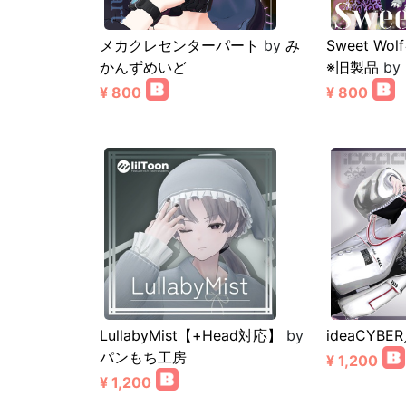
メカクレセンターパート
by
み
Sweet Wo
かんずめいど
※旧製品
by
¥ 800
¥ 800
LullabyMist【+Head対応】
by
ideaCYBE
パンもち工房
¥ 1,200
¥ 1,200