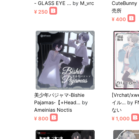
- GLASS EYE …
by
M_vrc
CuteBunny
売所
¥ 250
¥ 400
美少年パジャマ‐Bishie
[Vrchat/xw
Pajamas‐【+Head…
by
イル…
by
Ameinias Noctis
ない
¥ 800
¥ 1,000