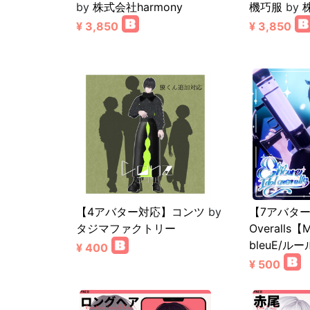
by
株式会社harmony
機巧服
by
¥ 3,850
¥ 3,850
【4アバター対応】コンツ
by
【7アバター】E
タジマファクトリー
Overalls【
bleuE/ル
¥ 400
¥ 500