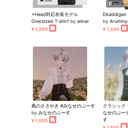
+Head対応衣装モデル
Dkaddig
Oversized T-shirt
by
aimai
by
Aruminy
¥ 1,200
¥ 1,300
風のささやき #みなせのぶーす
クラシック
by
みなせのぶーす
なせのぶー
す
¥ 1,500
¥ 1,500