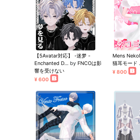
【5Avatar対応】 -迷梦 -
Mens Nek
Enchanted D…
by
FNCOは影
猫耳モード 
響を受けない
¥ 800
¥ 600