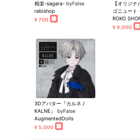
相楽-sagara-
byFalse
【オリジナ
rabishop
ゴニュート
ROKO SHO
¥ 700
¥ 9,000
3Dアバター『カルネ /
KALNE』
byFalse
AugmentedDolls
¥ 5,000