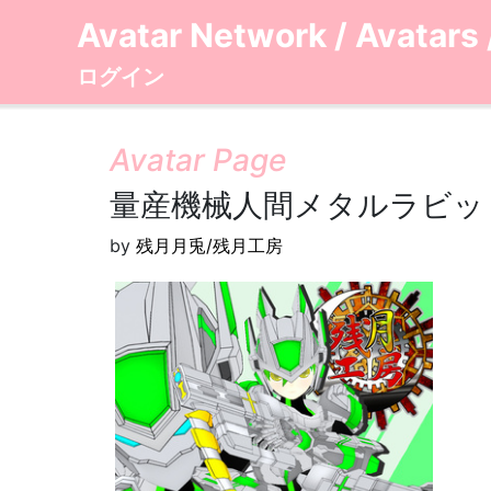
Avatar Network
/
Avatars
ログイン
Avatar Page
量産機械人間メタルラビット
by
残月月兎/残月工房