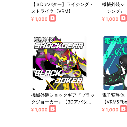
【３Dアバター】ライジング・
機械外装シ
ストライク【VRM】
ーシング』
¥ 1,000
¥ 1,000
機械外装ショックギア『ブラッ
電子変異体
クジョーカー』【3Dアバタ…
【VRM&Fb
¥ 1,000
¥ 1,000