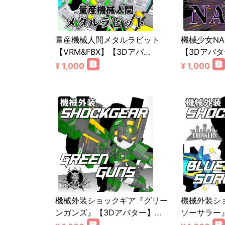
量産機械人間メタルラビット
機械少女NA
【VRM&FBX】【3Dアバ…
【3Dアバ
¥ 1,000
¥ 1,000
機械外装ショックギア『グリー
機械外装シ
ンガンズ』【3Dアバター】…
ソーサラー