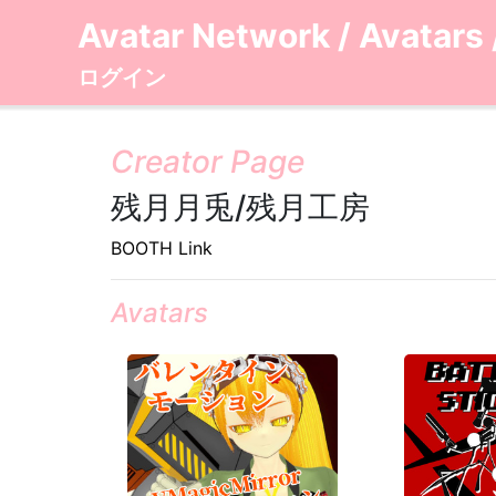
Avatar Network
/
Avatars
ログイン
Creator Page
残月月兎/残月工房
BOOTH Link
Avatars