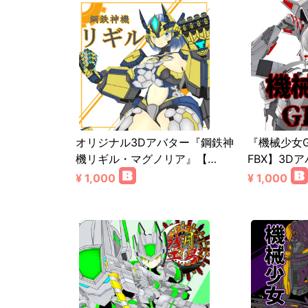
オリジナル3Dアバター『鋼鉄神
『機械少女G
機リギル・マグノリア』【…
FBX】3D
¥ 1,000
¥ 1,000