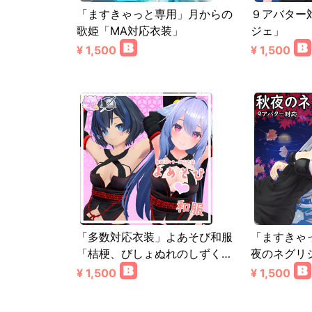
「ますきゃっと専用」月からの
９アバター
歌姫「MA対応衣装」
ジェ」
¥ 1,500
¥ 1,500
「多数対応衣装」よあそび和服
「ますきゃ
「桔梗、びしょぬれのしずく…
夜のネグリ
¥ 1,500
¥ 1,500