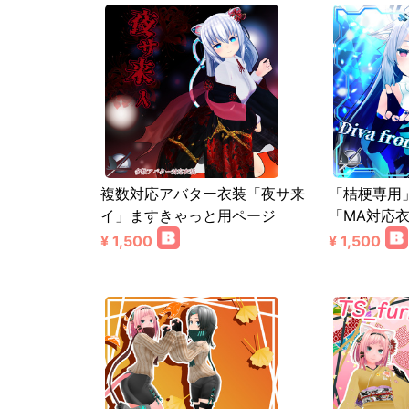
複数対応アバター衣装「夜サ来
「桔梗専用
イ」ますきゃっと用ページ
「MA対応
¥ 1,500
¥ 1,500