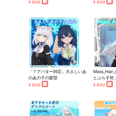
¥ 800
¥ 800
「７アバター対応」大人しいあ
Mass_Hai
のあの子の髪型
とぷらす対
¥ 800
¥ 800