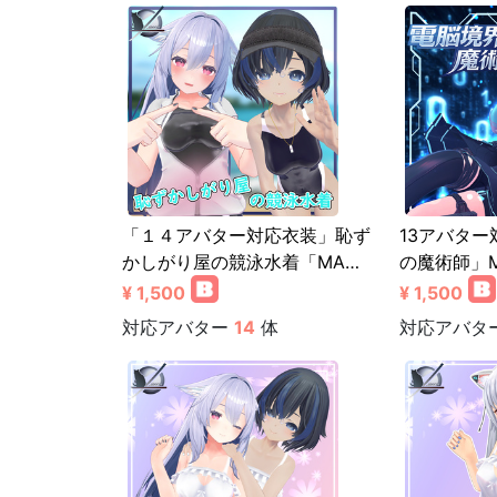
「１４アバター対応衣装」恥ず
13アバタ
かしがり屋の競泳水着「MA…
の魔術師」
¥ 1,500
¥ 1,500
対応アバター
14
体
対応アバタ