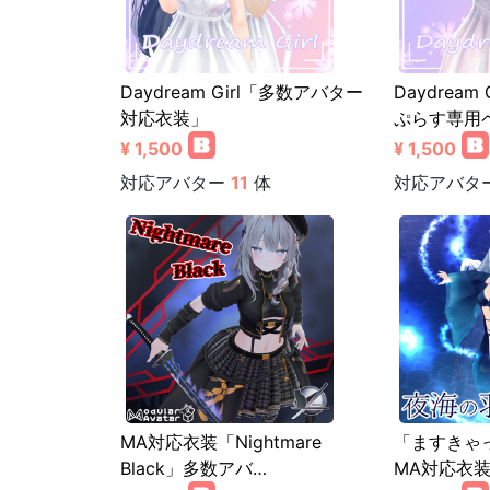
Daydream Girl「多数アバター
Daydrea
対応衣装」
ぷらす専用
¥ 1,500
¥ 1,500
対応アバター
11
体
対応アバタ
MA対応衣装「Nightmare
「ますきゃ
Black」多数アバ…
MA対応衣