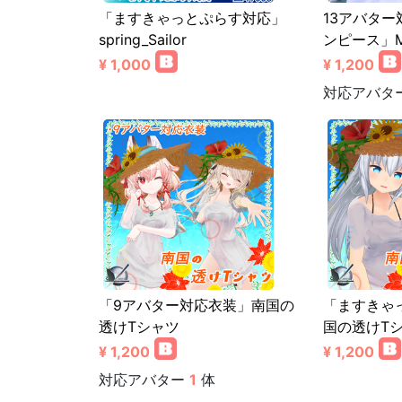
「ますきゃっとぷらす対応」
13アバタ
spring_Sailor
ンピース」
¥ 1,000
¥ 1,200
対応アバタ
「9アバター対応衣装」南国の
「ますきゃ
透けTシャツ
国の透けT
¥ 1,200
¥ 1,200
対応アバター
1
体