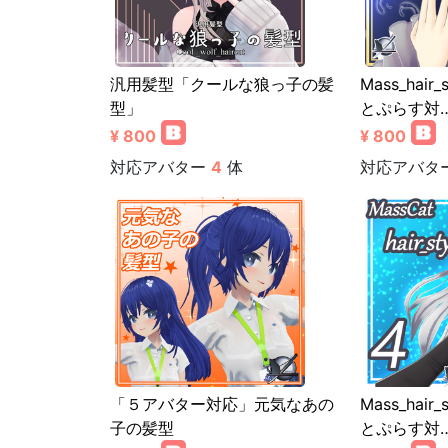
汎用髪型「クールな狼っ子の髪
Mass_hai
型」
とぷらす対
¥ 800
¥ 800
対応アバター
4
体
対応アバタ
「５アバター対応」元気なあの
Mass_hai
子の髪型
とぷらす対