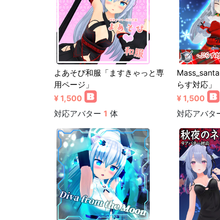
よあそび和服「ますきゃっと専
Mass_sa
用ページ」
らす対応」
¥ 1,500
¥ 1,500
対応アバター
1
体
対応アバタ