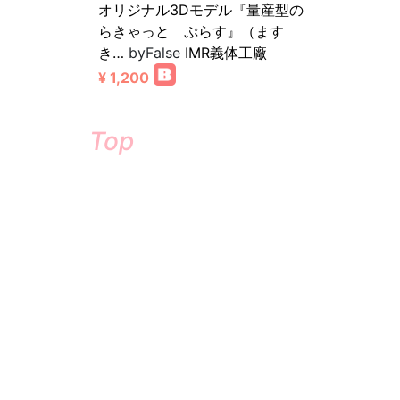
オリジナル3Dモデル『量産型の
らきゃっと ぷらす』（ます
き…
byFalse
IMR義体工廠
¥ 1,200
Top