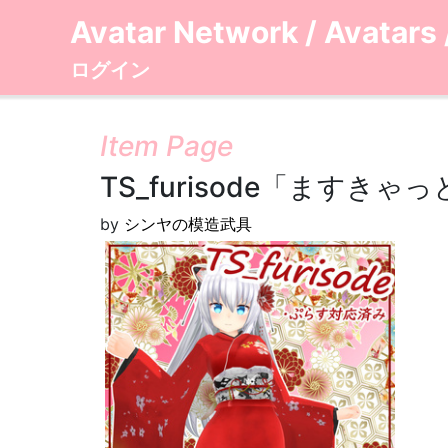
Avatar Network
/
Avatars
ログイン
Item Page
TS_furisode「ますき
by
シンヤの模造武具