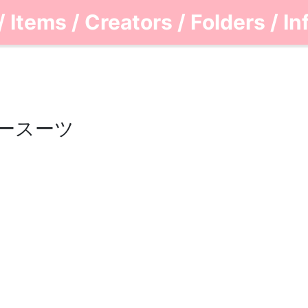
/
Items
/
Creators
/
Folders
/
In
ニースーツ